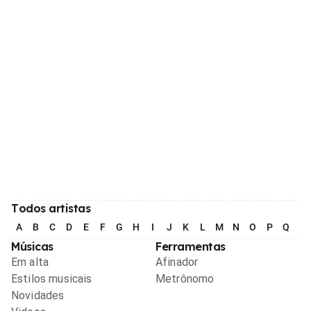
Todos artistas
A
B
C
D
E
F
G
H
I
J
K
L
M
N
O
P
Q
R
Músicas
Ferramentas
Em alta
Afinador
Estilos musicais
Metrônomo
Novidades