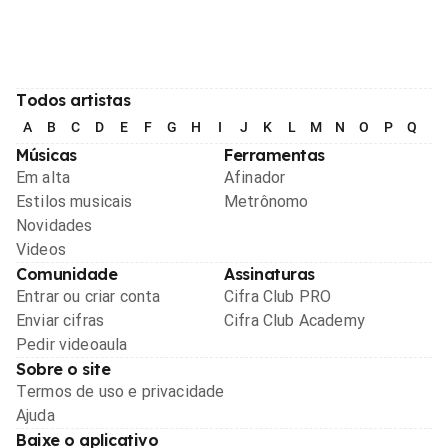
Todos artistas
A
B
C
D
E
F
G
H
I
J
K
L
M
N
O
P
Q
R
Músicas
Ferramentas
Em alta
Afinador
Estilos musicais
Metrônomo
Novidades
Videos
Comunidade
Assinaturas
Entrar ou criar conta
Cifra Club PRO
Enviar cifras
Cifra Club Academy
Pedir videoaula
Sobre o site
Termos de uso e privacidade
Ajuda
Baixe o aplicativo