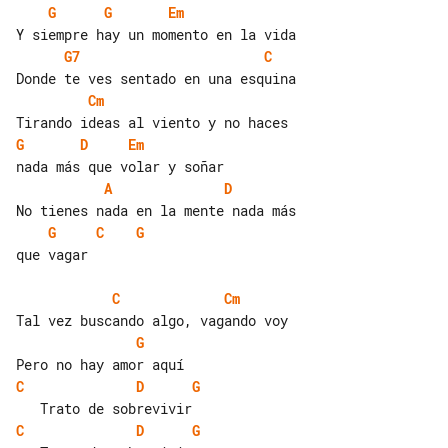
G
G
Em
G7
C
Cm
G
D
Em
A
D
G
C
G
que vagar

C
Cm
G
C
D
G
C
D
G