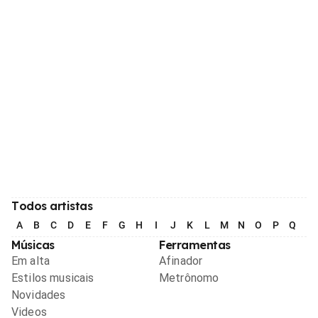
Todos artistas
A
B
C
D
E
F
G
H
I
J
K
L
M
N
O
P
Q
R
Músicas
Ferramentas
Em alta
Afinador
Estilos musicais
Metrônomo
Novidades
Videos