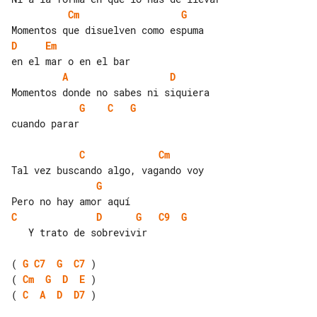
Cm
G
D
Em
A
D
G
C
G
cuando parar

C
Cm
G
C
D
G
C9
G
   Y trato de sobrevivir

( 
G
C7
G
C7
( 
Cm
G
D
E
( 
C
A
D
D7
 )
