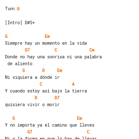
Tom
:
G
[Intro] D#5+

G
Em
G7
C
Cm
Donde no hay una sonrisa ni una palabra

G
D
Em
C
A
D
D7
quisiera vivir o morir

G
Em
G7
C