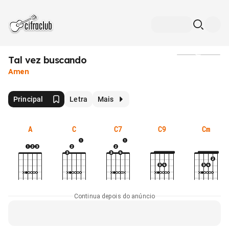
Tal vez buscando
Mídia
Amen
Principal
Letra
Mais
A
C
C7
C9
Cm
Continua depois do anúncio