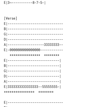
E|-----------------------------

B|-----------------------------

G|-----------------------------

D|-----------------------------

A|-------------------33333333--

E|-0000000000000000------------

   ****************  ********  

E|---------------------------| 

B|---------------------------| 

G|---------------------------| 

D|---------------------------| 

A|---------------------------| 

E|3333333333333333--55555555-| 

E|-----------------------------
