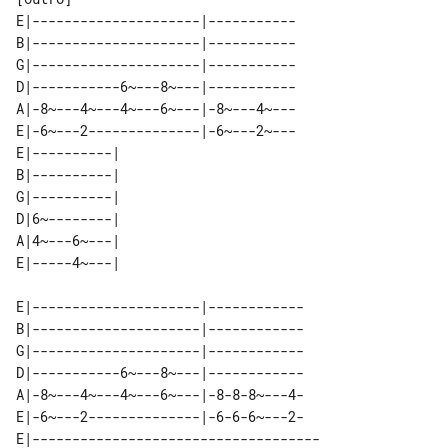
E|---------------------|-----------

B|---------------------|-----------

G|---------------------|-----------

D|-----------6~---8~---|-----------

A|-8~---4~---4~---6~---|-8~---4~---

E|-6~---2--------------|-6~---2~---

E|----------| 

B|----------| 

G|----------| 

D|6~--------| 

A|4~---6~---| 

E|---------------------|------------

B|---------------------|------------

G|---------------------|------------

D|-----------6~---8~---|------------

A|-8~---4~---4~---6~---|-8-8-8~---4-

E|-6~---2--------------|-6-6-6~---2-

E|------------------------------------
