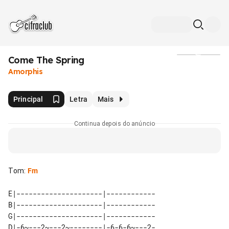
Come The Spring
Mídia
Amorphis
Principal
Letra
Mais
Continua depois do anúncio
Tom
:
Fm
E|---------------------|------------

B|---------------------|------------

G|---------------------|------------

D|-6~---2~---2~--------|-6-6-6~---2-
