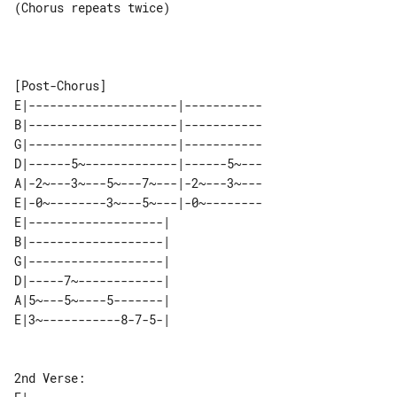
(Chorus repeats twice) 

E|---------------------|-----------

B|---------------------|-----------

G|---------------------|-----------

D|------5~-------------|------5~---

A|-2~---3~---5~---7~---|-2~---3~---

E|-0~--------3~---5~---|-0~--------

E|-------------------| 

B|-------------------| 

G|-------------------| 

D|-----7~------------| 

A|5~---5~----5-------| 
