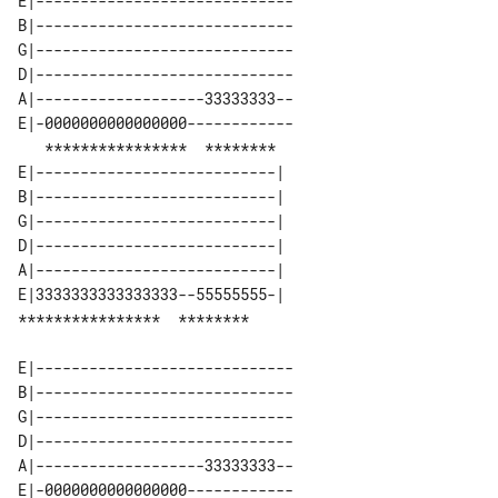
E|-----------------------------

B|-----------------------------

G|-----------------------------

D|-----------------------------

A|-------------------33333333--

E|-0000000000000000------------

   ****************  ********  

E|---------------------------| 

B|---------------------------| 

G|---------------------------| 

D|---------------------------| 

A|---------------------------| 

E|3333333333333333--55555555-| 

E|-----------------------------

B|-----------------------------

G|-----------------------------

D|-----------------------------

A|-------------------33333333--

E|-0000000000000000------------
