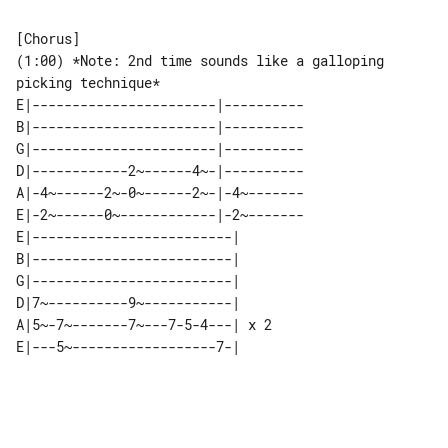
(1:00) *Note: 2nd time sounds like a galloping 
picking technique*

E|-----------------------|----------

B|-----------------------|----------

G|-----------------------|----------

D|------------2~------4~-|----------

A|-4~------2~-0~------2~-|-4~-------

E|-2~------0~------------|-2~-------

E|-------------------------|     

B|-------------------------|     

G|-------------------------|     

D|7~----------9~-----------|     

A|5~-7~-------7~---7-5-4---| x 2 

E|---5~------------------7-|     
