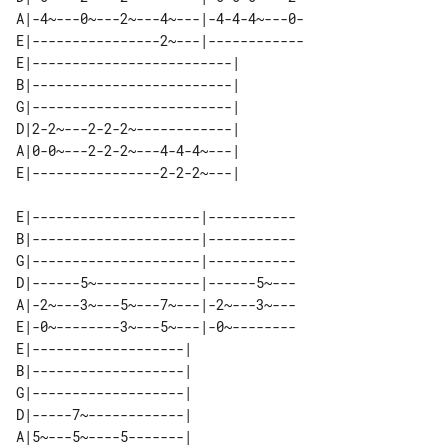
A|-4~---0~---2~---4~---|-4-4-4~---0-

E|----------------2~---|------------

E|-------------------------| 

B|-------------------------| 

G|-------------------------| 

D|2-2~---2-2-2~------------| 

A|0-0~---2-2-2~---4-4-4~---| 

E|---------------------|-----------

B|---------------------|-----------

G|---------------------|-----------

D|------5~-------------|------5~---

A|-2~---3~---5~---7~---|-2~---3~---

E|-0~--------3~---5~---|-0~--------

E|-------------------| 

B|-------------------| 

G|-------------------| 

D|-----7~------------| 

A|5~---5~----5-------| 
