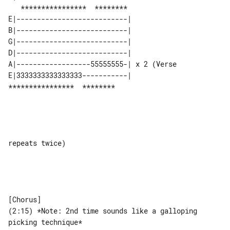
   ****************  ********  

E|---------------------------|            

B|---------------------------|            

G|---------------------------|            

D|---------------------------|            

A|------------------55555555-| x 2 (Verse 

E|3333333333333333-----------|            

****************  ********              

repeats twice) 

(2:15) *Note: 2nd time sounds like a galloping 
picking technique*
