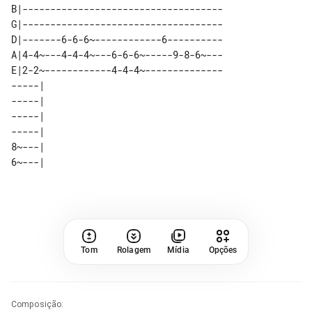
B|------------------------------------

G|------------------------------------

D|-------6-6-6~------------6----------

A|4-4~---4-4-4~---6-6-6~-----9-8-6~---

E|2-2~------------4-4-4~--------------

-----| 

-----| 

-----| 

-----| 

8~---| 

Tom
Rolagem
Mídia
Opções
Composição
: