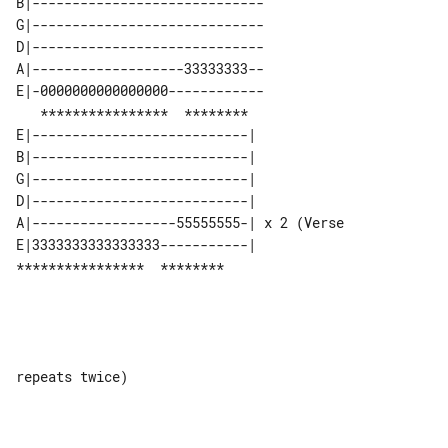
B|-----------------------------

G|-----------------------------

D|-----------------------------

A|-------------------33333333--

E|-0000000000000000------------

   ****************  ********  

E|---------------------------|            

B|---------------------------|            

G|---------------------------|            

D|---------------------------|            

A|------------------55555555-| x 2 (Verse 

E|3333333333333333-----------|            

****************  ********              

repeats twice) 
