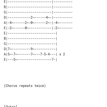
E|-----------------------|----------

B|-----------------------|----------

G|-----------------------|----------

D|------------2~------4~-|----------

A|-4~------2~-0~------2~-|-4~-------

E|-2~------0~------------|-2~-------

E|-------------------------|     

B|-------------------------|     

G|-------------------------|     

D|7~----------9~-----------|     

A|5~-7~-------7~---7-5-4---| x 2 

E|---5~------------------7-|     

(Chorus repeats twice) 
