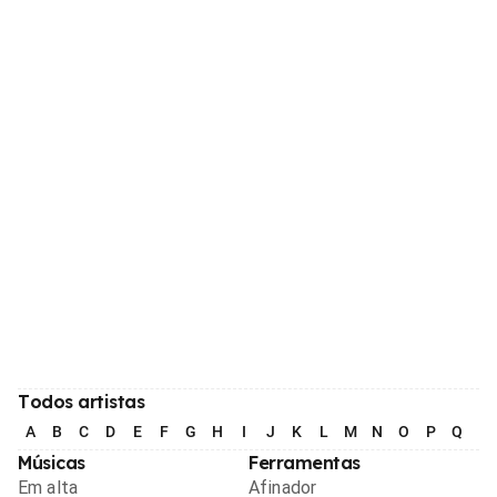
Todos artistas
A
B
C
D
E
F
G
H
I
J
K
L
M
N
O
P
Q
R
Músicas
Ferramentas
Em alta
Afinador