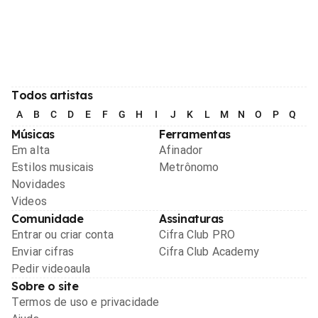
Todos artistas
A
B
C
D
E
F
G
H
I
J
K
L
M
N
O
P
Q
R
Músicas
Ferramentas
Em alta
Afinador
Estilos musicais
Metrônomo
Novidades
Videos
Comunidade
Assinaturas
Entrar ou criar conta
Cifra Club PRO
Enviar cifras
Cifra Club Academy
Pedir videoaula
Sobre o site
Termos de uso e privacidade