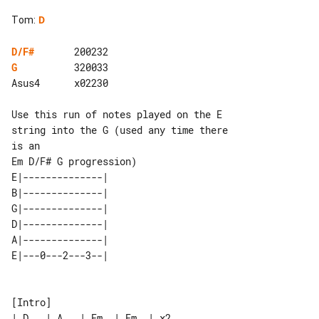
Tom
:
D
D/F#
G
          320033

Asus4      x02230

Use this run of notes played on the E 

string into the G (used any time there 

is an

E|--------------| 

B|--------------| 

G|--------------| 

D|--------------| 

A|--------------| 

[Intro]

| D   | A   | Em  | Em  | x2
