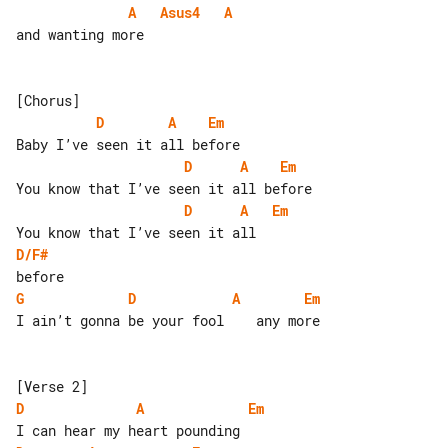
A
Asus4
A
and wanting more

D
A
Em
D
A
Em
D
A
Em
D/F#
G
D
A
Em
I ain’t gonna be your fool    any more

D
A
Em