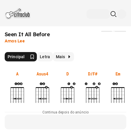
Seen It All Before
Mídia
Amos Lee
Principal
Letra
Mais
A
Asus4
D
D/F#
Em
Continua depois do anúncio