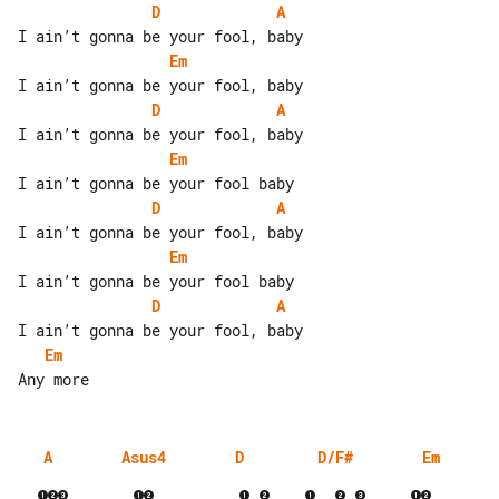
D
A
Em
D
A
Em
D
A
Em
D
A
Em
A
Asus4
D
D/F#
Em