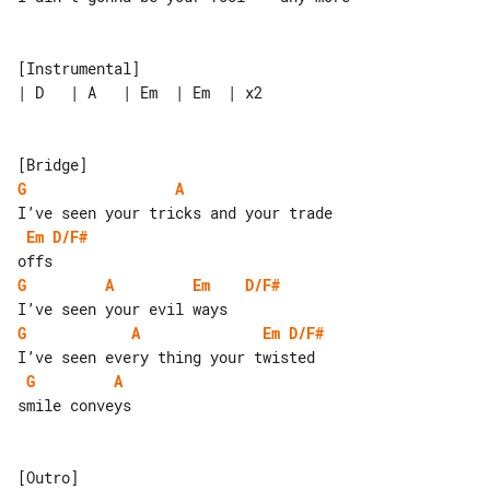
[Instrumental]

| D   | A   | Em  | Em  | x2

G
A
Em
D/F#
G
A
Em
D/F#
G
A
Em
D/F#
G
A
smile conveys
