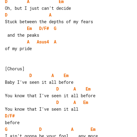
D
A
Em
D
A
Em
D/F#
G
A
Asus4
A
of my pride

D
A
Em
D
A
Em
D
A
Em
D/F#
G
D
A
Em
I ain’t gonna be your fool    any more
