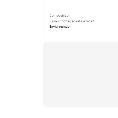
Composição
:
Essa informação está errada?
Enviar revisão