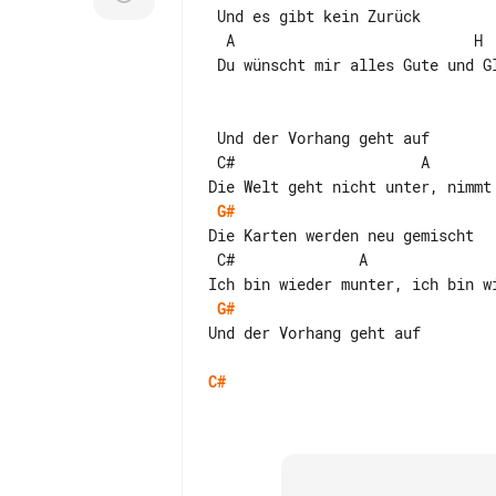
 Und es gibt kein Zurück

  A                           H

 Du wünscht mir alles Gute und Glück

 Und der Vorhang geht auf

 C#                     A                     H

G#
Die Karten werden neu gemischt

 C#              A                        H

G#
Und der Vorhang geht auf

C#