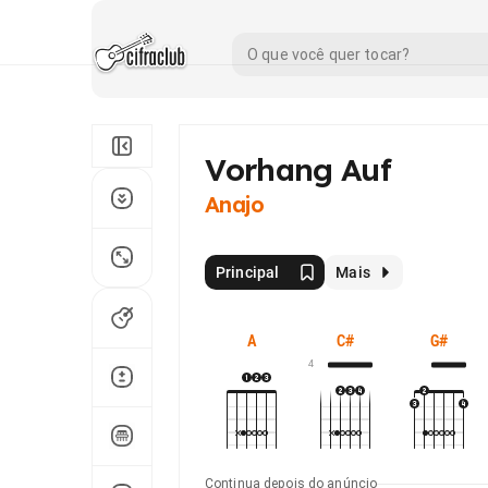
Vorhang Auf
Anajo
Principal
Mais
A
C#
G#
4
Continua depois do anúncio