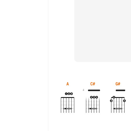
A
C#
G#
4