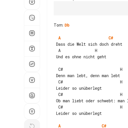
Tom
:
Db
A
C#
 Dass die Welt sich doch dreht

  A               H

 Und es ohne nicht geht

  C#                         H     F#

 Denn man lebt, denn man lebt

  C#                         H     F#

 Leider so unüberlegt

  C#                         H     F#

  C#                         H     F#

 Leider so unüberlegt

A
C#