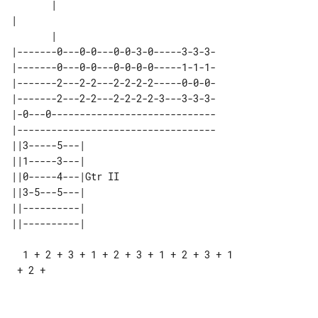
       |

|                                      

|-------0---0-0---0-0-3-0-----3-3-3-

|-------0---0-0---0-0-0-0-----1-1-1-

|-------2---2-2---2-2-2-2-----0-0-0-

|-------2---2-2---2-2-2-2-3---3-3-3-

|-0---0-----------------------------

|-----------------------------------

||3-----5---|       

||1-----3---|       

||0-----4---|Gtr II 

||3-5---5---|       

||----------|       

  1 + 2 + 3 + 1 + 2 + 3 + 1 + 2 + 3 + 1

 + 2 +
