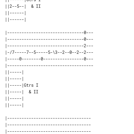
||2--5--|  & II 

||------|       

|--------------------------------0---

|--------------------------------0---

|--------------------------------2---

|-/7-----7--5-----5-\3--2--0--2--2---

|-----0--------0-----------------0---

|------------------------------------

||-----|       

||-----|       

||-----|Gtrs I 

||-----|  & II 

||-----|       

|-----------------------------------

|-----------------------------------

|-----------------------------------
