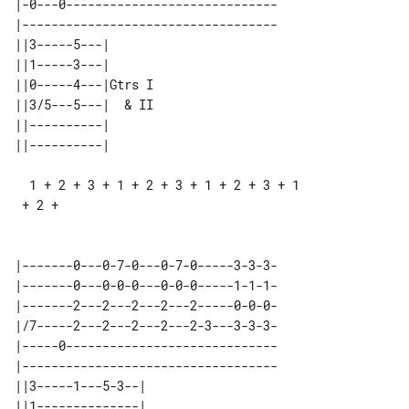
|-0---0-----------------------------

|-----------------------------------

||3-----5---|       

||1-----3---|       

||0-----4---|Gtrs I 

||3/5---5---|  & II 

||----------|       

  1 + 2 + 3 + 1 + 2 + 3 + 1 + 2 + 3 + 1

 + 2 +

|-------0---0-7-0---0-7-0-----3-3-3-

|-------0---0-0-0---0-0-0-----1-1-1-

|-------2---2---2---2---2-----0-0-0-

|/7-----2---2---2---2---2-3---3-3-3-

|-----0-----------------------------

|-----------------------------------

||3-----1---5-3--|      

||1--------------|      
