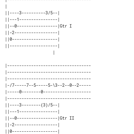
|                                   

||----3----------3/5--|       

||---1----------------|       

||--0-----------------|Gtr I  

||-2------------------|       

||0-------------------|       

||--------------------|       

|-----------------------------------

|-----------------------------------

|-----------------------------------

|-/7-----7--5-----5-\3--2--0--2-----

|-----0--------0--------------------

|-----------------------------------

||----3--------(3)/5--|       

||---1----------------|       

||--0-----------------|Gtr II 

||-2------------------|       

||0-------------------|       
