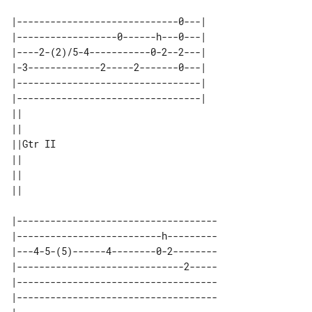
|-----------------------------0---|

|------------------0------h---0---|

|----2-(2)/5-4-----------0-2--2---|

|-3-------------2-----2-------0---|

|---------------------------------|

|---------------------------------|

||       

||       

||Gtr II 

||       

||       

|------------------------------------

|--------------------------h---------

|---4-5-(5)------4--------0-2--------

|------------------------------2-----

|------------------------------------

|------------------------------------
