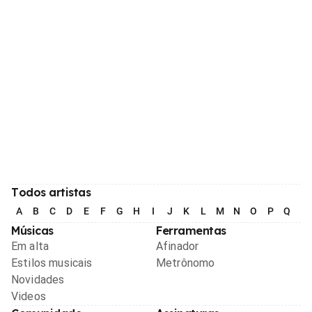
Todos artistas
A
B
C
D
E
F
G
H
I
J
K
L
M
N
O
P
Q
R
Músicas
Ferramentas
Em alta
Afinador
Estilos musicais
Metrônomo
Novidades
Videos