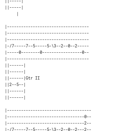
||-----|       

||-----|       

|-----------------------------------

|-----------------------------------

|-----------------------------------

|-/7-----7--5-----5-\3--2--0--2-----

|-----0--------0-----------------0--

|-----------------------------------

||------|       

||------|       

||------|Gtr II 

||2--5--|       

||------|       

|------------------------------------

|---------------------------------0--

|---------------------------------2--

|-/7-----7--5-----5-\3--2--0--2---2--
