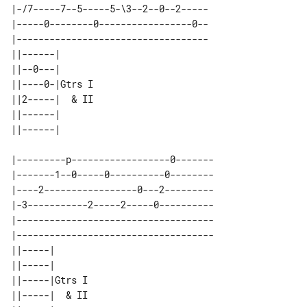
|-/7-----7--5-----5-\3--2--0--2-----

|-----0--------0-----------------0--

|-----------------------------------

||------|       

||--0---|       

||----0-|Gtrs I 

||2-----|  & II 

||------|       

|---------p------------------0-------

|-------1--0-----0----------0--------

|----2-----------------0---2---------

|-3-----------2-----2-----0----------

|------------------------------------

|------------------------------------

||-----|       

||-----|       

||-----|Gtrs I 

||-----|  & II 
