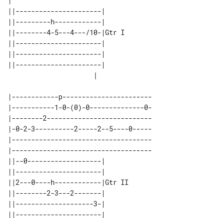
|                                    

||----------------------|      

||---------h------------|      

||--------4-5---4---/10-|Gtr I 

||----------------------|      

||----------------------|      

||----------------------|      

|------------p-----------------------

|-----------1-0-(0)-0--------------0-

|--------2---------------------------

|-0-2-3----------2-----2--5----0-----

|------------------------------------

|------------------------------------

||--0-------------------|       

||----------------------|       

||2---0----h------------|Gtr II 

||--------2-3---2-------|       

||--------------------3-|       
