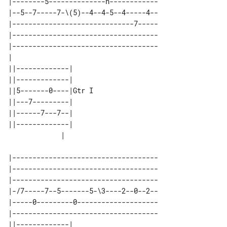
|--------5--------------h------------

|--5--7-----7-\(5)--4--4-5--4-----4--

|------------------------------7-----

|------------------------------------

|------------------------------------

|                                    

||-------------|      

||-------------|      

||5-------0----|Gtr I 

||---7---------|      

||------7---7--|      

||-------------|      

|------------------------------------

|------------------------------------

|------------------------------------

|-/7-----7--5-------5-\3----2--0--2--

|-----0---------0--------------------

|------------------------------------

||-------------|       
