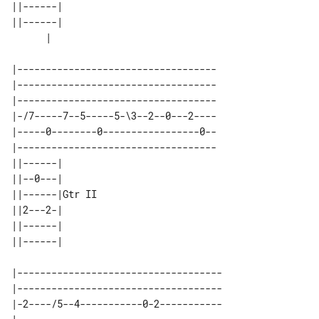
||------|      

||------|      

|-----------------------------------

|-----------------------------------

|-----------------------------------

|-/7-----7--5-----5-\3--2--0---2----

|-----0--------0-----------------0--

|-----------------------------------

||------|       

||--0---|       

||------|Gtr II 

||2---2-|       

||------|       

|------------------------------------

|------------------------------------

|-2----/5--4-----------0-2-----------
