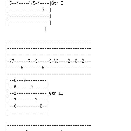
||5--4----4/5-4----|Gtr I 

||--------------7--|      

||-----------------|      

||-----------------|      

|------------------------------------

|------------------------------------

|------------------------------------

|-/7------7--5-----5-\3----2--0--2---

|------0--------0--------------------

|------------------------------------

||--0---0---------|       

||--0------0------|       

||--2-------------|Gtr II 

||--2--------2----|       

||--0----------0--|       

|------------------------------------
