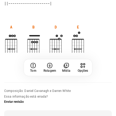
A
B
D
E
Tom
Rolagem
Mídia
Opções
Composição
:
Daniel Cavanagh e Darren White
Essa informação está errada?
Enviar revisão