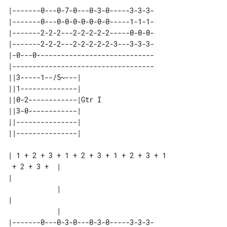
|-------0---0-7-0---0-3-0-----3-3-3-

|-------0---0-0-0-0-0-0-0-----1-1-1-

|-------2-2-2---2-2-2-2-2-----0-0-0-

|-------2-2-2---2-2-2-2-2-3---3-3-3-

|-0---0-----------------------------

|-----------------------------------

||3-----1--/5~---|      

||1--------------|      

||0-2------------|Gtr I 

||3-0------------|      

||---------------|      

| 1 + 2 + 3 + 1 + 2 + 3 + 1 + 2 + 3 + 1

 + 2 + 3 +  |

|                                      

            |

|                                      

|-------0---0-3-0---0-3-0-----3-3-3-
