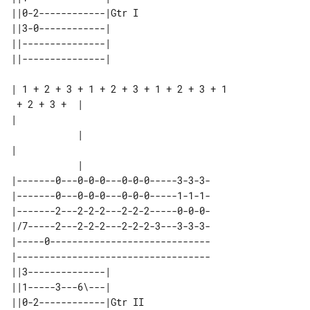
||0-2------------|Gtr I 

||3-0------------|      

||---------------|      

| 1 + 2 + 3 + 1 + 2 + 3 + 1 + 2 + 3 + 1

 + 2 + 3 +  |

|                                      

            |

|                                      

|-------0---0-0-0---0-0-0-----3-3-3-

|-------0---0-0-0---0-0-0-----1-1-1-

|-------2---2-2-2---2-2-2-----0-0-0-

|/7-----2---2-2-2---2-2-2-3---3-3-3-

|-----0-----------------------------

|-----------------------------------

||3--------------|       

||1-----3---6\---|       

||0-2------------|Gtr II 
