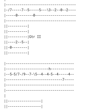
|------------------------------------

|-/7-----7--5-----5---\3--2--0--2----

|-----0--------0---------------------

|------------------------------------

||----------|       

||----------|       

||----------|Gtr II 

||----2--5--|       

||-0--------|       

|-----------------------------------

|----------------------h------------

|--5-5/7-/9--7-\5--4--4-5--4-----4--

|-----------------------------7-----

|-----------------------------------

|-----------------------------------

|                                   

||-----------------|      

||-----------------|      
