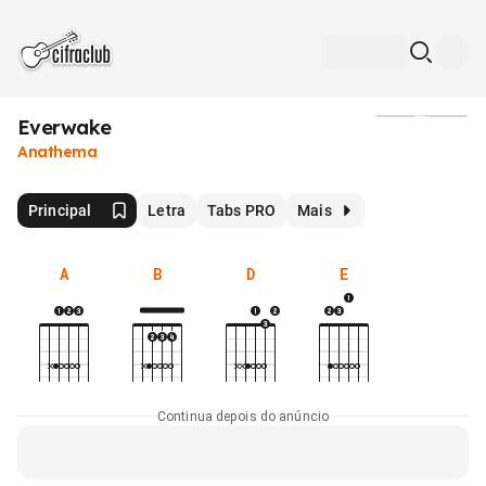
Everwake
Mídia
Anathema
Principal
Letra
Tabs PRO
Mais
A
B
D
E
Continua depois do anúncio