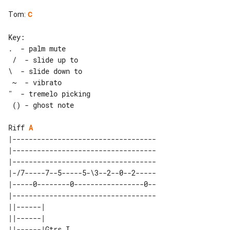
Tom
:
C
Key:

.  - palm mute                         

 /  - slide up to

\  - slide down to                     

 ~  - vibrato

"  - tremelo picking                   

 () - ghost note

Riff 
A
|-----------------------------------

|-----------------------------------

|-----------------------------------

|-/7-----7--5-----5-\3--2--0--2-----

|-----0--------0-----------------0--

|-----------------------------------

||------|       

||------|       

||------|Gtrs I 
