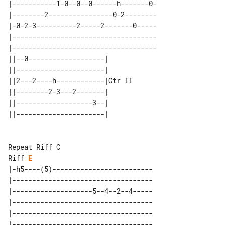
|-----------1-0--0--0------h-------0-

|--------2----------------0-2--------

|-0-2-3----------2-----2-------0-----

|------------------------------------

|------------------------------------

||--0-------------------|       

||----------------------|       

||2---2----h------------|Gtr II 

||--------2-3---2-------|       

||-------------------3--|       

Riff 
E
|-h5----(5)-------------------------

|-----------------------------------

|--------------------5--4--2--4-----

|-----------------------------------

|-----------------------------------

|-----------------------------------
