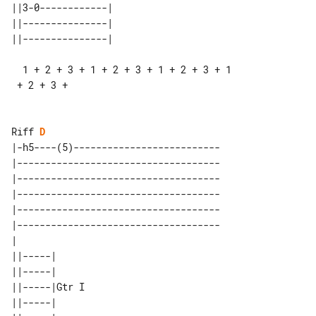
||3-0------------|       

||---------------|       

  1 + 2 + 3 + 1 + 2 + 3 + 1 + 2 + 3 + 1

 + 2 + 3 +

Riff 
D
|-h5----(5)--------------------------

|------------------------------------

|------------------------------------

|------------------------------------

|------------------------------------

|------------------------------------

|                                    

||-----|       

||-----|       

||-----|Gtr I  

||-----|       
