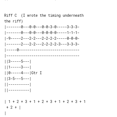
Riff C  (I wrote the timing underneath 

|-------0---0-0---0-0-3-0-----3-3-3-

|-------0---0-0---0-0-0-0-----1-1-1-

|-9-----2---2-2---2-2-2-2-----0-0-0-

|-------2---2-2---2-2-2-2-3---3-3-3-

|-----0-----------------------------

|-----------------------------------

||3-----5---|      

||1-----3---|      

||0-----4---|Gtr I 

||3-5---5---|      

||----------|      

| 1 + 2 + 3 + 1 + 2 + 3 + 1 + 2 + 3 + 1

 + 2 + |

|                                      
