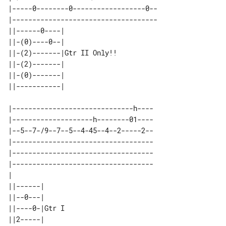
|-----0--------0------------------0--

|------------------------------------

||------0----|              

||-(0)----0--|              

||-(2)-------|Gtr II Only!! 

||-(2)-------|              

||-(0)-------|              

|------------------------------h----

|--------------------h--------01----

|--5--7-/9--7--5--4-45--4--2-----2--

|-----------------------------------

|-----------------------------------

|-----------------------------------

|                                   

||------|      

||--0---|      

||----0-|Gtr I 

||2-----|      
