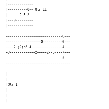
||-------------|       

||----------0--|Gtr II 

||------2-5-2--|       

||---0---------|       

|-----------------------------0---|

|------------------0----------0---|

|----2-(2)/5-4----------------4---|

|-3-------------2-----2--5/7--7---|

|-----------------------------5---|

|---------------------------------|

|                                 |

||      

||      

||Gtr I 

||      

||      

||      
