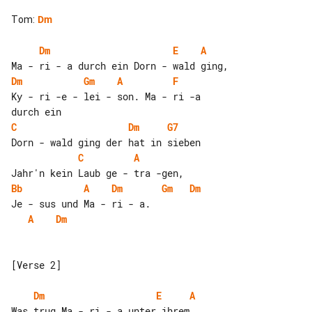
Tom
:
Dm
Dm
E
A
Dm
Gm
A
F
Ky - ri -e - lei - son. Ma - ri -a 

C
Dm
G7
C
A
Bb
A
Dm
Gm
Dm
A
Dm
[Verse 2]

Dm
E
A
Was trug Ma - ri - a unter ihrem 
