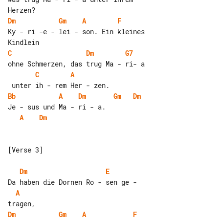
Dm
Gm
A
F
Ky - ri -e - lei - son. Ein kleines 

C
Dm
G7
C
A
Bb
A
Dm
Gm
Dm
A
Dm
[Verse 3]

Dm
E
A
Dm
Gm
A
F