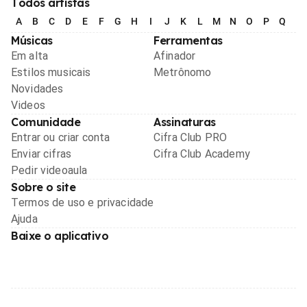
Todos artistas
A
B
C
D
E
F
G
H
I
J
K
L
M
N
O
P
Q
R
Músicas
Ferramentas
Em alta
Afinador
Estilos musicais
Metrônomo
Novidades
Videos
Comunidade
Assinaturas
Entrar ou criar conta
Cifra Club PRO
Enviar cifras
Cifra Club Academy
Pedir videoaula
Sobre o site
Termos de uso e privacidade
Ajuda
Baixe o aplicativo