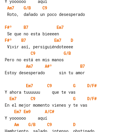
Am7
G/B
C9
 Roto,  dañado un poco desesperado

F#º
B7
Em7
F#º
B7
Em7
D
C9
G/B
Am7
A#º
B7
Estoy desesperado      sin tu amor

Em7
C9
G
D/F#
Em7
C9
G
D/F#
Em7
Em9
A/C#
Am
G/B
C9
D