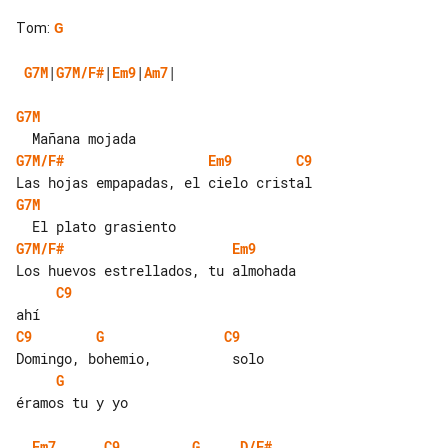
Tom
:
G
G7M
|
G7M/F#
|
Em9
|
Am7
|

G7M
G7M/F#
Em9
C9
G7M
G7M/F#
Em9
C9
C9
G
C9
G
éramos tu y yo

Em7
C9
G
D/F#