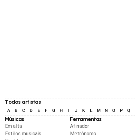
Todos artistas
A
B
C
D
E
F
G
H
I
J
K
L
M
N
O
P
Q
R
Músicas
Ferramentas
Em alta
Afinador
Estilos musicais
Metrônomo