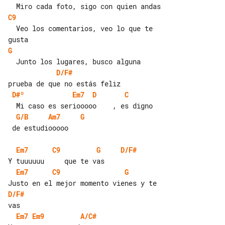
C9
  Veo los comentarios, veo lo que te 

G
D/F#
D#º
Em7
D
C
G/B
Am7
G
 de estudiooooo

Em7
C9
G
D/F#
Em7
C9
G
D/F#
Em7
Em9
A/C#