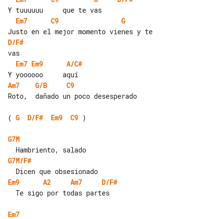
Em7
C9
G
D/F#
Em7
Em9
A/C#
Am7
G/B
C9
Roto,  dañado un poco desesperado

( 
G
D/F#
Em9
C9
 )

G7M
G7M/F#
Em9
A2
Am7
D/F#
  Te sigo por todas partes

Em7