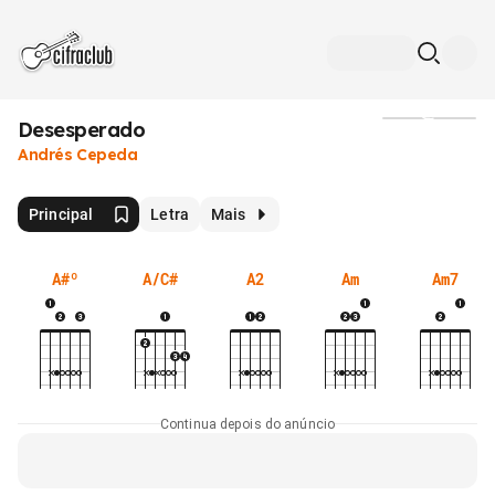
Desesperado
Mídia
Andrés Cepeda
Principal
Letra
Mais
A#º
A/C#
A2
Am
Am7
Continua depois do anúncio