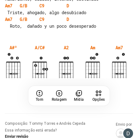
Am7
G/B
C9
D
Am7
G/B
C9
D
A#º
A/C#
A2
Am
Am7
Tom
Rolagem
Mídia
Opções
Composição
:
Tommy Torres e Andrés Cepeda
Envio por
Essa informação está errada?
Enviar revisão