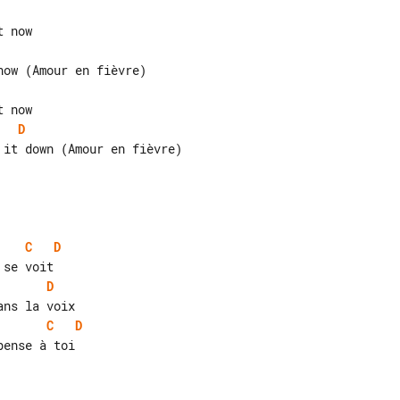
D
it down (Amour en fièvre)

C
D
D
C
D
ense à toi
