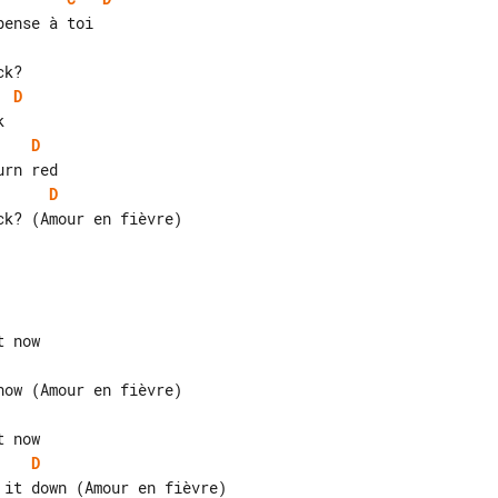
D
D
D
k? (Amour en fièvre)

D