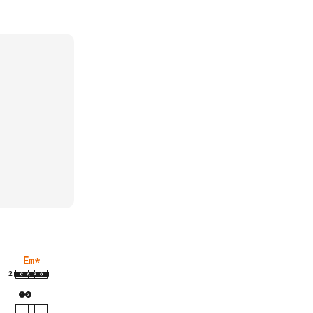
Em
*
2