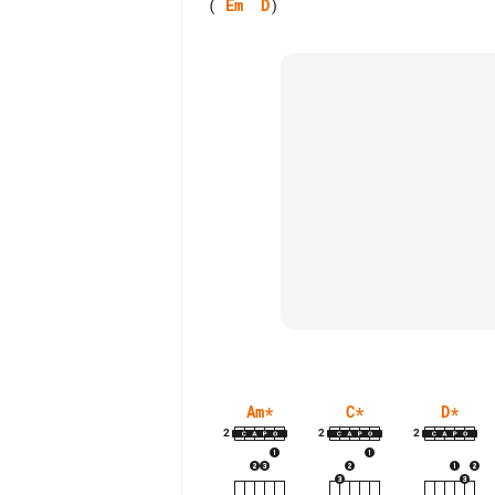
( 
Em
D
Am
*
C
*
D
*
2
2
2