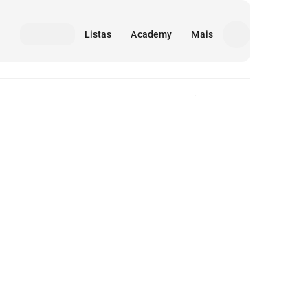
Listas
Academy
Mais
Mídia