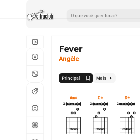
Fever
Angèle
Principal
Mais
Am
*
C
*
D
*
2
2
2