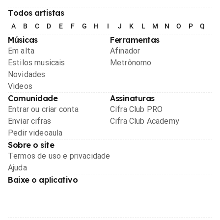
Todos artistas
A
B
C
D
E
F
G
H
I
J
K
L
M
N
O
P
Q
R
Músicas
Ferramentas
Em alta
Afinador
Estilos musicais
Metrônomo
Novidades
Videos
Comunidade
Assinaturas
Entrar ou criar conta
Cifra Club PRO
Enviar cifras
Cifra Club Academy
Pedir videoaula
Sobre o site
Termos de uso e privacidade
Ajuda
Baixe o aplicativo