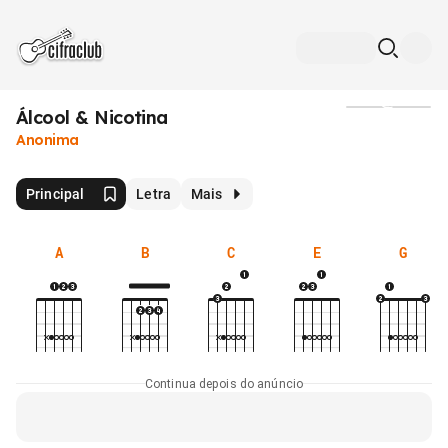
Álcool & Nicotina
Mídia
Anonima
Principal
Letra
Mais
A
B
C
E
G
Continua depois do anúncio