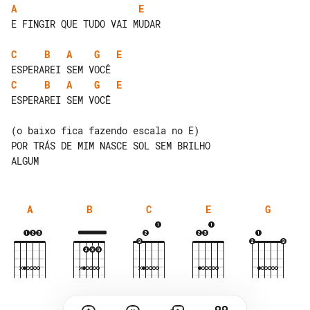
A
E
E FINGIR QUE TUDO VAI MUDAR

C
B
A
G
E
C
B
A
G
E
ESPERAREI SEM VOCÊ

(o baixo fica fazendo escala no E)

POR TRÁS DE MIM NASCE SOL SEM BRILHO 

A
B
C
E
G