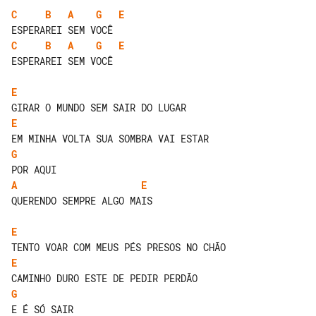
C
B
A
G
E
C
B
A
G
E
ESPERAREI SEM VOCÊ

E
E
G
A
E
QUERENDO SEMPRE ALGO MAIS

E
E
G