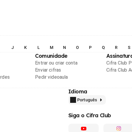
I
J
K
L
M
N
O
P
Q
R
S
Comunidade
Assinatur
Entrar ou criar conta
Cifra Club 
Enviar cifras
Cifra Club 
ordes
Pedir videoaula
Idioma
Português
Siga o Cifra Club