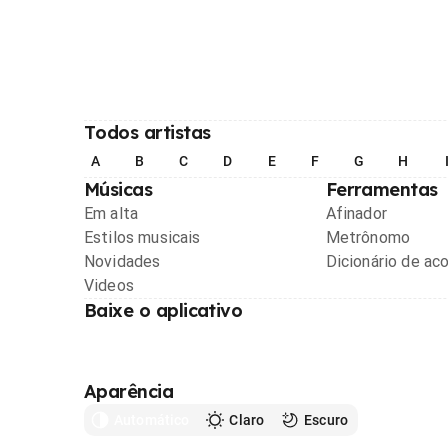
Todos artistas
A
B
C
D
E
F
G
H
Músicas
Ferramentas
Em alta
Afinador
Estilos musicais
Metrônomo
Novidades
Dicionário de ac
Videos
Baixe o aplicativo
Aparência
Automático
Claro
Escuro