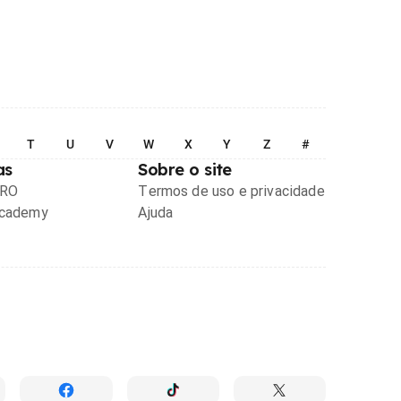
T
U
V
W
X
Y
Z
#
as
Sobre o site
PRO
Termos de uso e privacidade
Academy
Ajuda