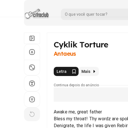
Cyklik Torture
Antaeus
Letra
Mais
Continua depois do anúncio
Awake me, great father
Bless my throat! Thy wordz are spo
Denigrate, the life I was given Rebi