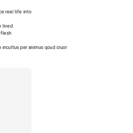
e real life into
 lived.
 flesh
o incultus per animus qoud cruor