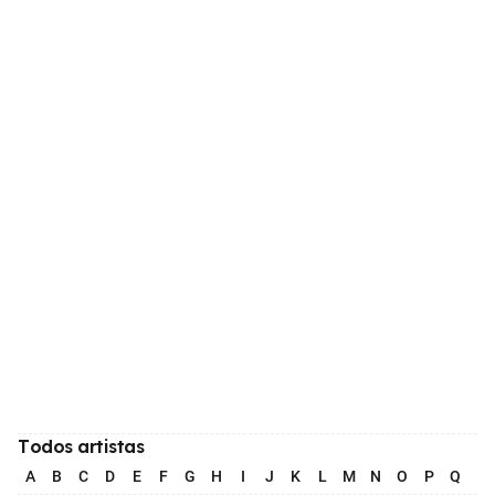
Todos artistas
A
B
C
D
E
F
G
H
I
J
K
L
M
N
O
P
Q
R