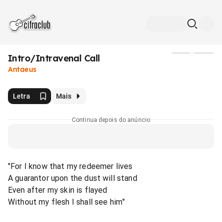
Intro/Intravenal Call
Mídia
Antaeus
Letra
Mais
Continua depois do anúncio
"For I know that my redeemer lives
A guarantor upon the dust will stand
Even after my skin is flayed
Without my flesh I shall see him"