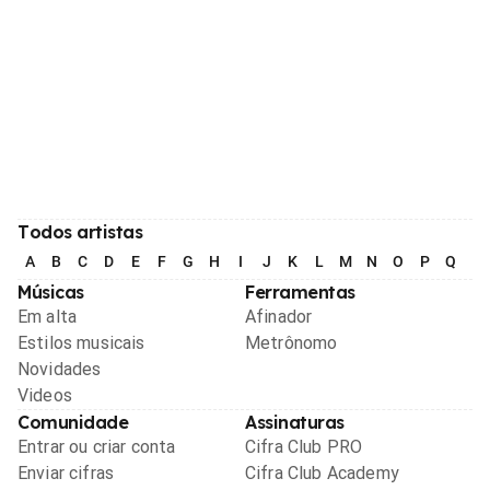
Todos artistas
A
B
C
D
E
F
G
H
I
J
K
L
M
N
O
P
Q
R
Músicas
Ferramentas
Em alta
Afinador
Estilos musicais
Metrônomo
Novidades
Videos
Comunidade
Assinaturas
Entrar ou criar conta
Cifra Club PRO
Enviar cifras
Cifra Club Academy