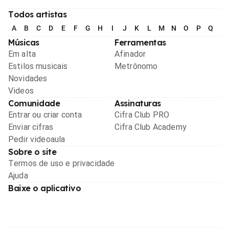
Todos artistas
A
B
C
D
E
F
G
H
I
J
K
L
M
N
O
P
Q
R
Músicas
Ferramentas
Em alta
Afinador
Estilos musicais
Metrônomo
Novidades
Videos
Comunidade
Assinaturas
Entrar ou criar conta
Cifra Club PRO
Enviar cifras
Cifra Club Academy
Pedir videoaula
Sobre o site
Termos de uso e privacidade
Ajuda
Baixe o aplicativo