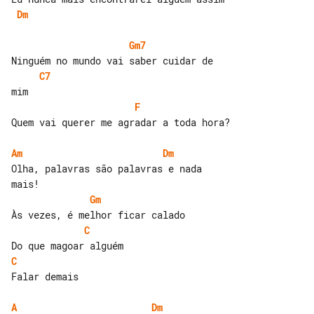
Dm
Gm7
C7
F
Quem vai querer me agradar a toda hora?

Am
Dm
Olha, palavras são palavras e nada 

Gm
C
C
Falar demais

A
Dm