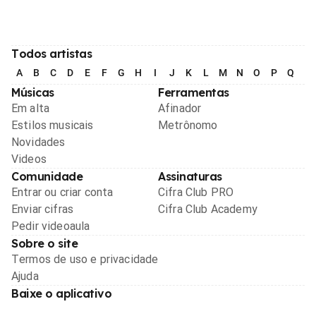
Todos artistas
A
B
C
D
E
F
G
H
I
J
K
L
M
N
O
P
Q
R
Músicas
Ferramentas
Em alta
Afinador
Estilos musicais
Metrônomo
Novidades
Videos
Comunidade
Assinaturas
Entrar ou criar conta
Cifra Club PRO
Enviar cifras
Cifra Club Academy
Pedir videoaula
Sobre o site
Termos de uso e privacidade
Ajuda
Baixe o aplicativo