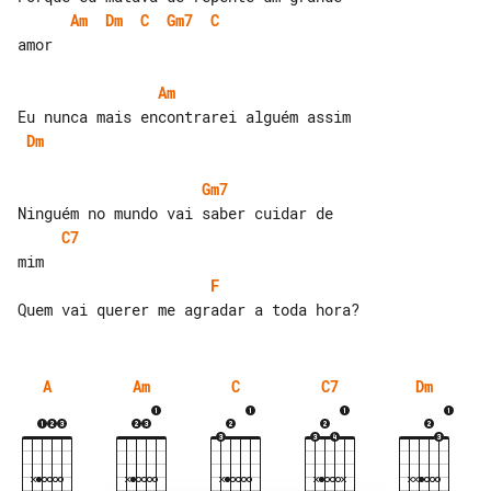
Am
Dm
C
Gm7
C
amor

Am
Dm
Gm7
C7
F
A
Am
C
C7
Dm