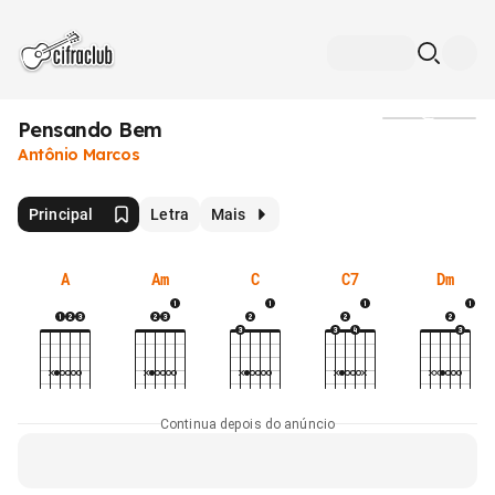
Pensando Bem
Mídia
Antônio Marcos
Principal
Letra
Mais
A
Am
C
C7
Dm
Continua depois do anúncio