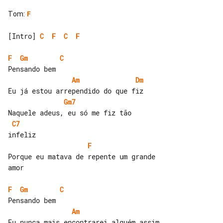
Tom
:
F
[Intro] 
C
F
C
F
F
Gm
C
Am
Dm
Gm7
C7
F
Porque eu matava de repente um grande 

amor

F
Gm
C
Am