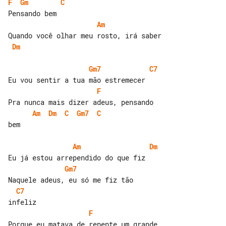
F
Gm
C
Am
Dm
Gm7
C7
F
Am
Dm
C
Gm7
C
bem

Am
Dm
Gm7
C7
F