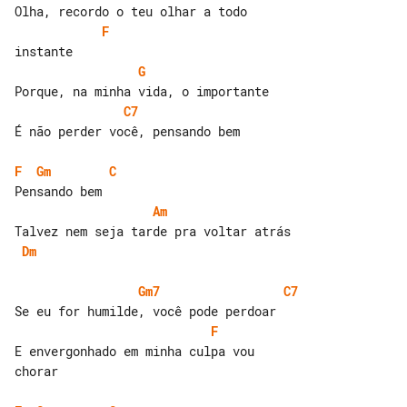
F
G
C7
É não perder você, pensando bem

F
Gm
C
Am
Dm
Gm7
C7
F
E envergonhado em minha culpa vou 

chorar
