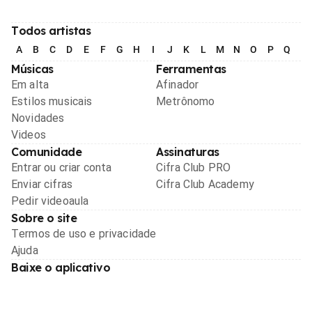
Todos artistas
A
B
C
D
E
F
G
H
I
J
K
L
M
N
O
P
Q
R
Músicas
Ferramentas
Em alta
Afinador
Estilos musicais
Metrônomo
Novidades
Videos
Comunidade
Assinaturas
Entrar ou criar conta
Cifra Club PRO
Enviar cifras
Cifra Club Academy
Pedir videoaula
Sobre o site
Termos de uso e privacidade
Ajuda
Baixe o aplicativo