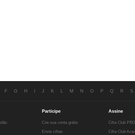
F
G
H
I
J
K
L
M
N
O
P
Q
R
S
Participe
Assine
olão
Crie sua conta grátis
Cifra Club PR
Envie cifras
Cifra Club Ac