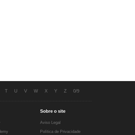
T
U
V
W
X
Y
Z
0/9
Sobre o site
O
Aviso Legal
ademy
Política de Privacidade