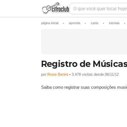
O
q
u
e
página inicial
aprenda
canto
tutoriais
►
v
►
►
►
o
c
ê
q
u
e
r
Registro de Música
t
o
c
por
Rosie Benini
• 3.478 visitas desde 06/11/12
a
r
Saiba como registrar suas composições music
h
o
j
e
?