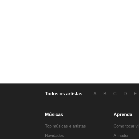
Todos os artistas
A
B
C
D
E
Músicas
Aprenda
Top músicas e artistas
Como tocar vi
Novidades
Afinador