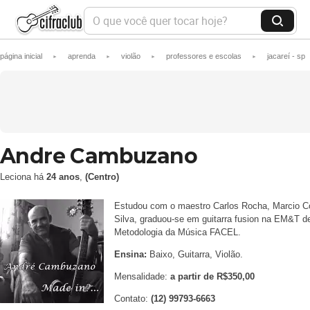
O
q
B
u
u
e
s
página inicial
aprenda
violão
professores e escolas
jacareí - sp
►
v
►
►
►
c
o
a
c
r
ê
q
u
e
r
Andre Cambuzano
t
o
Leciona há
24 anos
,
c
(Centro)
a
r
Estudou com o maestro Carlos Rocha, Marcio C
h
Silva, graduou-se em guitarra fusion na EM&T 
o
Metodologia da Música FACEL.
j
e
Ensina:
Baixo, Guitarra, Violão.
?
Mensalidade:
a partir de R$350,00
Contato:
(12) 99793-6663