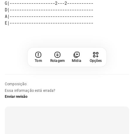
G|-------------------2---2-----------

D|-----------------------------------

A|-----------------------------------

Tom
Rolagem
Mídia
Opções
Composição
:
Essa informação está errada?
Enviar revisão