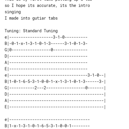
so I hope its accurate, its the intro 

I made into gutiar tabs

e|-------------------3-1-0----------

B|-0-1-x-1-3-1-0-1-3------3-1-0-1-3-

G|0-----------------0---------------

D|----------------------------------

A|----------------------------------

E|----------------------------------

e|----------------------------------3-1-0--| 

B|1-0-1-6-5-3-1-0-0-1-x-1-3-1-0-1-3------3-| 

G|-----------2---2-----------------0-------| 

D|-----------------------------------------| 

A|-----------------------------------------| 

e|-----------------------------------

B|1-x-1-3-1-0-1-6-5-3-1-0-0-1--------
