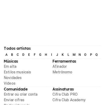
Todos artistas
A
B
C
D
E
F
G
H
I
J
K
L
M
N
O
P
Q
R
Músicas
Ferramentas
Em alta
Afinador
Estilos musicais
Metrônomo
Novidades
Videos
Comunidade
Assinaturas
Entrar ou criar conta
Cifra Club PRO
Enviar cifras
Cifra Club Academy