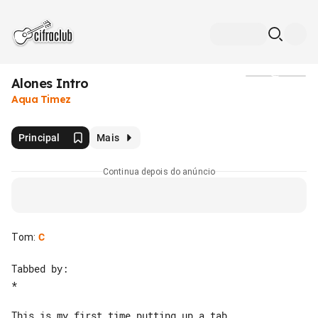
Alones Intro
Mídia
Aqua Timez
Principal
Mais
Continua depois do anúncio
Tom
:
C
Tabbed by:

*

This is my first time putting up a tab 
