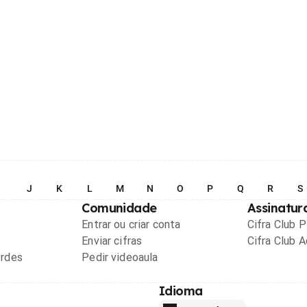
I
J
K
L
M
N
O
P
Q
R
S
Comunidade
Assinatur
Entrar ou criar conta
Cifra Club 
Enviar cifras
Cifra Club 
ordes
Pedir videoaula
Idioma