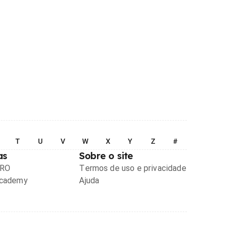
T
U
V
W
X
Y
Z
#
as
Sobre o site
PRO
Termos de uso e privacidade
Academy
Ajuda