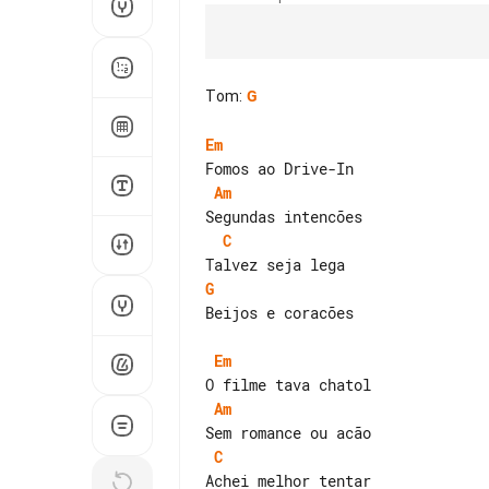
Tom
:
G
Em
Am
C
G
Beijos e coracões

Em
Am
C