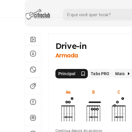
Drive-in
Armada
Principal
Tabs PRO
Mais
Am
B
C
Continua depois do anúncio