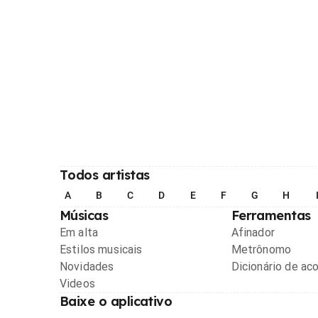
Todos artistas
A
B
C
D
E
F
G
H
Músicas
Ferramentas
Em alta
Afinador
Estilos musicais
Metrônomo
Novidades
Dicionário de ac
Videos
Baixe o aplicativo