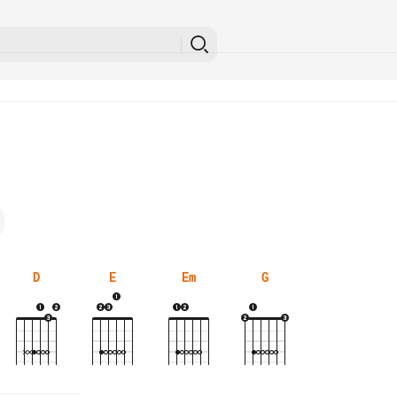
D
E
Em
G