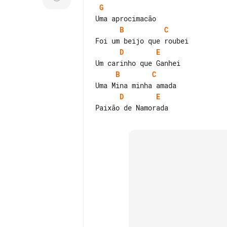
G
B
C
D
E
B
C
D
E