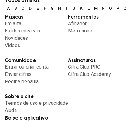
Todos artistas
A
B
C
D
E
F
G
H
I
J
K
L
M
N
O
P
Q
R
Músicas
Ferramentas
Em alta
Afinador
Estilos musicais
Metrônomo
Novidades
Videos
Comunidade
Assinaturas
Entrar ou criar conta
Cifra Club PRO
Enviar cifras
Cifra Club Academy
Pedir videoaula
Sobre o site
Termos de uso e privacidade
Ajuda
Baixe o aplicativo