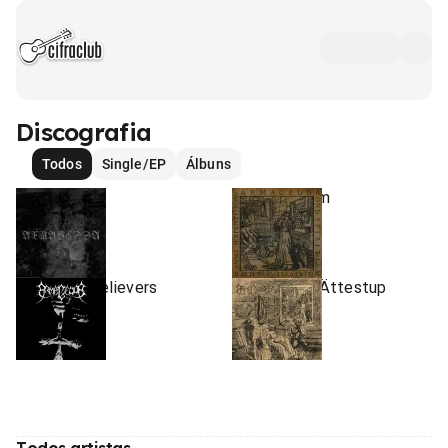
Discografia
Todos
Single/EP
Álbuns
I Am
Ond Spiritism
2010
2004
•
•
Single/EP
Álbum
Only True Believers
Svindeldjup Ättestup
2003
2020
•
•
Álbum
Álbum