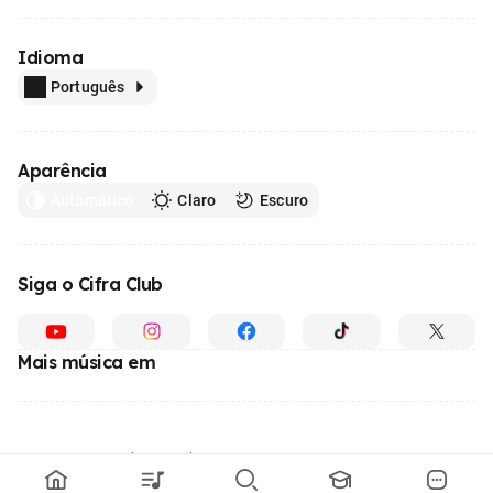
Idioma
Português
Aparência
Automático
Claro
Escuro
Siga o Cifra Club
Mais música em
Feito com
em todo o Brasil
© 1996 - 2026, o maior site de ensino de música do Brasil