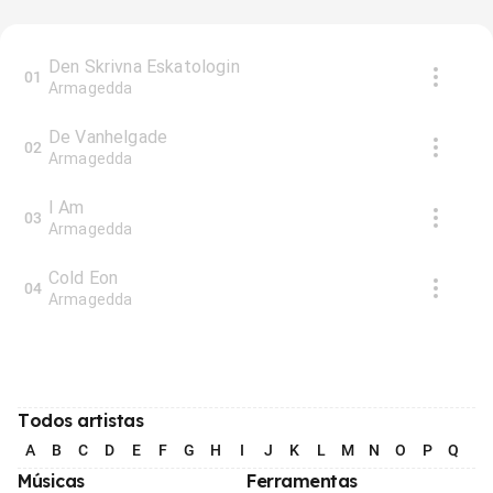
Den Skrivna Eskatologin
01
Armagedda
De Vanhelgade
02
Armagedda
I Am
03
Armagedda
Cold Eon
04
Armagedda
Todos artistas
A
B
C
D
E
F
G
H
I
J
K
L
M
N
O
P
Q
R
Músicas
Ferramentas