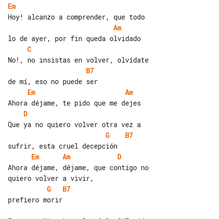
Em
Am
C
B7
Em
Am
D
G
B7
Em
Am
D
Ahora déjame, déjame, que contigo no 

G
B7
prefiero morir
