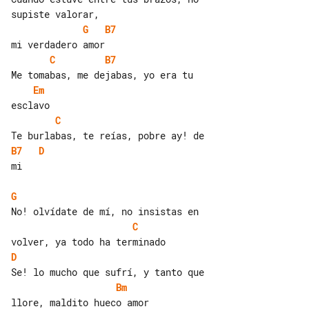
G
B7
C
B7
Em
C
B7
D
mi

G
C
D
Bm