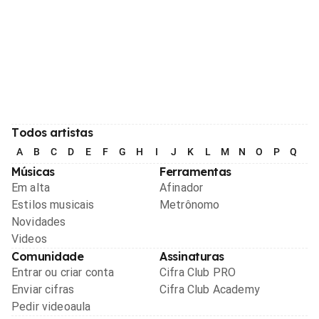
Todos artistas
A
B
C
D
E
F
G
H
I
J
K
L
M
N
O
P
Q
R
Músicas
Ferramentas
Em alta
Afinador
Estilos musicais
Metrônomo
Novidades
Videos
Comunidade
Assinaturas
Entrar ou criar conta
Cifra Club PRO
Enviar cifras
Cifra Club Academy
Pedir videoaula