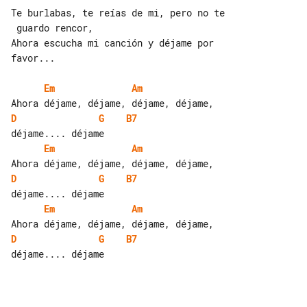
Te burlabas, te reías de mi, pero no te

 guardo rencor,

Ahora escucha mi canción y déjame por 

favor...

Em
Am
D
G
B7
Em
Am
D
G
B7
Em
Am
D
G
B7
déjame.... déjame
