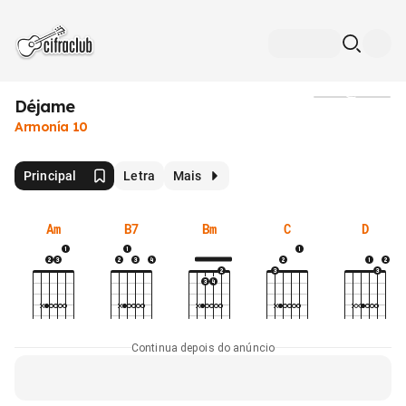
Déjame
Mídia
Armonía 10
Principal
Letra
Mais
Am
B7
Bm
C
D
Continua depois do anúncio