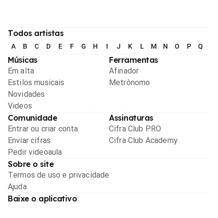
Todos artistas
A
B
C
D
E
F
G
H
I
J
K
L
M
N
O
P
Q
R
Músicas
Ferramentas
Em alta
Afinador
Estilos musicais
Metrônomo
Novidades
Videos
Comunidade
Assinaturas
Entrar ou criar conta
Cifra Club PRO
Enviar cifras
Cifra Club Academy
Pedir videoaula
Sobre o site
Termos de uso e privacidade
Ajuda
Baixe o aplicativo