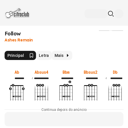
Follow
Mídia
Ashes Remain
Principal
Letra
Mais
Ab
Absus4
Bbm
Bbsus2
Db
4
4
Continua depois do anúncio