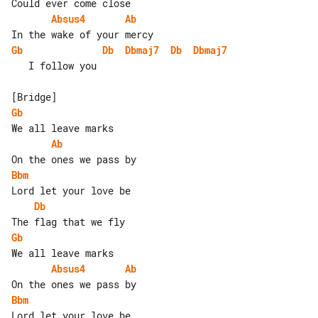
Absus4
Ab
Gb
Db
Dbmaj7
Db
Dbmaj7
   I follow you

Gb
Ab
Bbm
Db
Gb
Absus4
Ab
Bbm