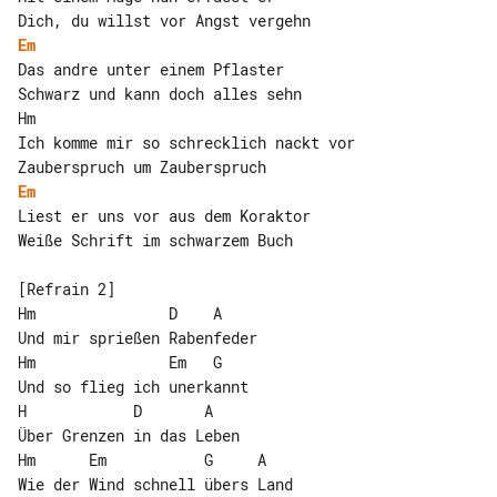
Em
Das andre unter einem Pflaster

Schwarz und kann doch alles sehn

Hm

Ich komme mir so schrecklich nackt vor

Em
Liest er uns vor aus dem Koraktor

Weiße Schrift im schwarzem Buch

[Refrain 2]

Hm               D    A

Und mir sprießen Rabenfeder

Hm               Em   G

Und so flieg ich unerkannt

H            D       A

Über Grenzen in das Leben

Hm      Em           G     A

Wie der Wind schnell übers Land
