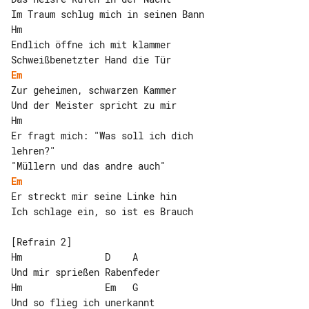
Im Traum schlug mich in seinen Bann

Hm

Endlich öffne ich mit klammer

Em
Zur geheimen, schwarzen Kammer

Und der Meister spricht zu mir

Hm

Er fragt mich: "Was soll ich dich 

lehren?"

Em
Er streckt mir seine Linke hin

Ich schlage ein, so ist es Brauch

[Refrain 2]

Hm               D    A

Und mir sprießen Rabenfeder

Hm               Em   G

Und so flieg ich unerkannt
