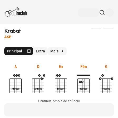
Krabat
Mídia
ASP
Principal
Letra
Mais
A
D
Em
F#m
G
Continua depois do anúncio