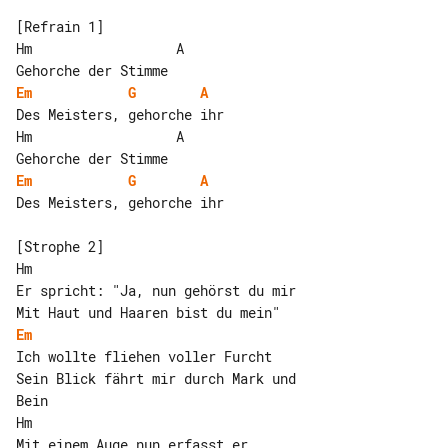
[Refrain 1]

Hm                  A

Em
G
A
Des Meisters, gehorche ihr

Hm                  A

Em
G
A
Des Meisters, gehorche ihr

[Strophe 2]

Hm

Er spricht: "Ja, nun gehörst du mir

Em
Ich wollte fliehen voller Furcht

Sein Blick fährt mir durch Mark und 

Bein

Hm

Mit einem Auge nun erfasst er
