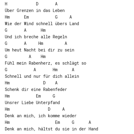
H            D       A

Über Grenzen in das Leben

Hm      Em           G     A

Wie der Wind schnell übers Land

G       A      Hm

Und ich breche alle Regeln

G       A     Hm         A

Um heut Nacht bei dir zu sein

G         A    Hm

Fühl mein Rabenherz, es schlägt so

G           A       Hm      A

Schnell und nur für dich allein

Hm              D    A

Schenk dir eine Rabenfeder

Hm           Em     G

Unsrer Liebe Unterpfand

Hm                D     A

Hm                   Em     G      A

Denk an mich, hältst du sie in der Hand
