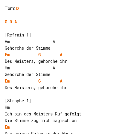
Tom
:
D
G
D
A
[Refrain 1]

Hm                  A

Em
G
A
Des Meisters, gehorche ihr

Hm                  A

Em
G
A
Des Meisters, gehorche ihr

[Strophe 1]

Hm

Ich bin des Meisters Ruf gefolgt

Em
Das heisre Rufen in der Nacht
