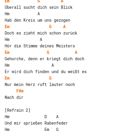
Em
G
A
Überall sucht dich sein Blick

Hm            A

Em
G
A
Doch es zieht mich schon zurück

Hm             A

Em
G
A
Gehorche, denn er kriegt dich doch

Hm                  A

Em
G
F#m
Nach dir

[Refrain 2]

Hm               D    A

Und mir sprießen Rabenfeder

Hm               Em   G
