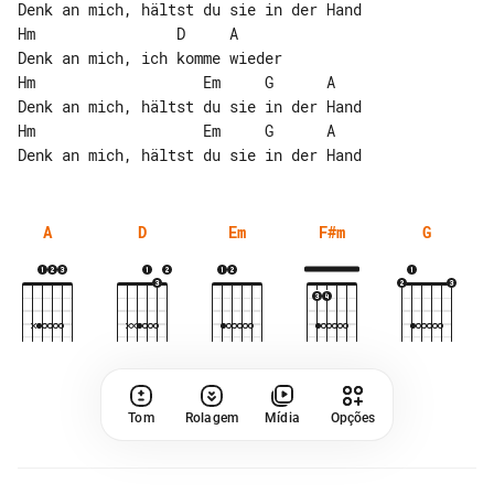
Denk an mich, hältst du sie in der Hand

Hm                D     A

Denk an mich, ich komme wieder

Hm                   Em     G      A

Denk an mich, hältst du sie in der Hand

Hm                   Em     G      A

A
D
Em
F#m
G
Tom
Rolagem
Mídia
Opções