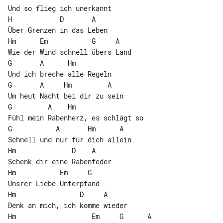
Und so flieg ich unerkannt

H            D       A

Über Grenzen in das Leben

Hm      Em           G     A

Wie der Wind schnell übers Land

G       A      Hm

Und ich breche alle Regeln

G       A     Hm         A

Um heut Nacht bei dir zu sein

G         A    Hm

Fühl mein Rabenherz, es schlägt so

G           A       Hm      A

Schnell und nur für dich allein

Hm              D    A

Schenk dir eine Rabenfeder

Hm           Em     G

Unsrer Liebe Unterpfand

Hm                D     A

Denk an mich, ich komme wieder

Hm                   Em     G      A
