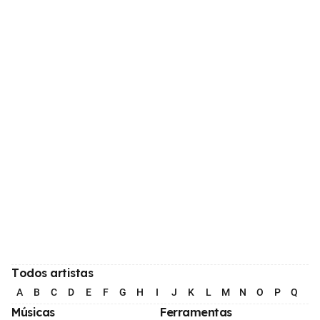
Todos artistas
A
B
C
D
E
F
G
H
I
J
K
L
M
N
O
P
Q
R
Músicas
Ferramentas