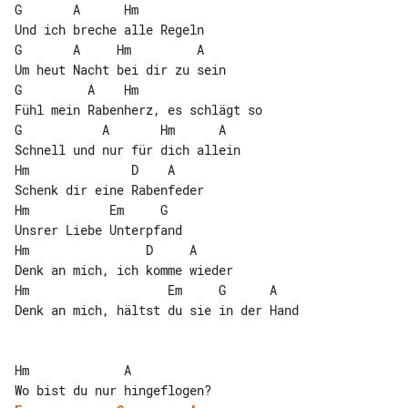
G       A      Hm

Und ich breche alle Regeln

G       A     Hm         A

Um heut Nacht bei dir zu sein

G         A    Hm

Fühl mein Rabenherz, es schlägt so

G           A       Hm      A

Schnell und nur für dich allein

Hm              D    A

Schenk dir eine Rabenfeder

Hm           Em     G

Unsrer Liebe Unterpfand

Hm                D     A

Denk an mich, ich komme wieder

Hm                   Em     G      A

Denk an mich, hältst du sie in der Hand

Hm             A
