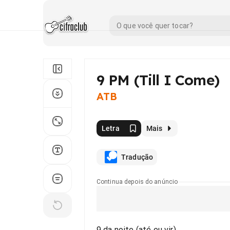
9 PM (Till I Come)
ATB
Letra
Mais
Tradução
Continua depois do anúncio
9 da noite (até eu vir)