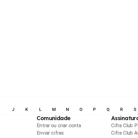
I
J
K
L
M
N
O
P
Q
R
S
Comunidade
Assinatur
Entrar ou criar conta
Cifra Club 
Enviar cifras
Cifra Club 