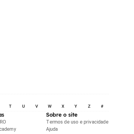
T
U
V
W
X
Y
Z
#
as
Sobre o site
PRO
Termos de uso e privacidade
Academy
Ajuda