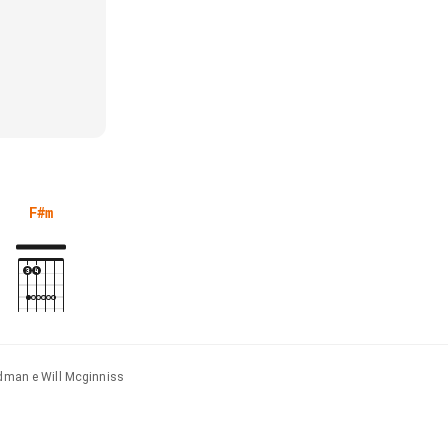
F#m
rdman e Will Mcginniss