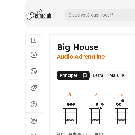
Big House
Audio Adrenaline
Principal
Letra
Mais
A
D
E
Continua depois do anúncio