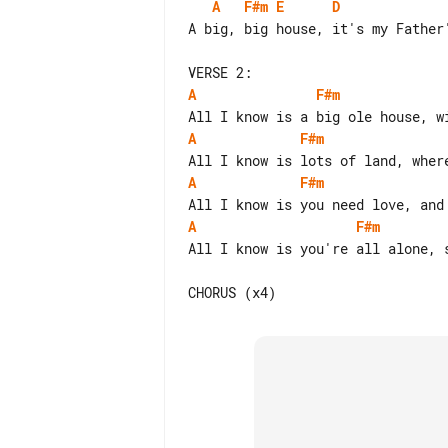
A
F#m
E
D
A big, big house, it's my Father'
A
F#m
A
F#m
A
F#m
A
F#m
All I know is you're all alone, s