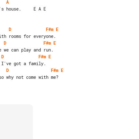
A
s house.     E A E

D
F#m
E
D
F#m
E
D
F#m
E
D
F#m
E
o why not come with me?
