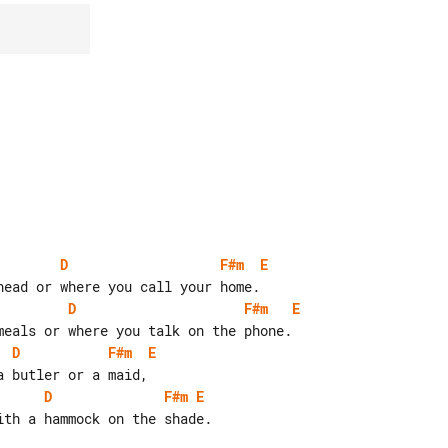
D
F#m
E
D
F#m
E
D
F#m
E
D
F#m
E
th a hammock on the shade.
