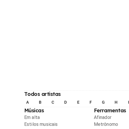
Todos artistas
A
B
C
D
E
F
G
H
Músicas
Ferramentas
Em alta
Afinador
Estilos musicais
Metrônomo