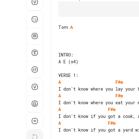
Tom
:
A
INTRO:

A E (x4)

A
F#m
A
F#m
A
F#m
A
F#m
I don't know if you got a yard wi