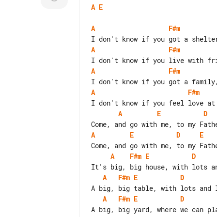
A
E
A
F#m
A
F#m
A
F#m
A
F#m
A
E
D
A
E
D
E
A
F#m
E
D
A
F#m
E
D
A
F#m
E
D