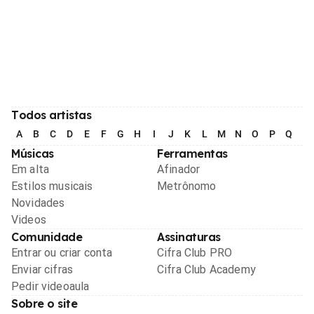
Todos artistas
A
B
C
D
E
F
G
H
I
J
K
L
M
N
O
P
Q
R
Músicas
Ferramentas
Em alta
Afinador
Estilos musicais
Metrônomo
Novidades
Videos
Comunidade
Assinaturas
Entrar ou criar conta
Cifra Club PRO
Enviar cifras
Cifra Club Academy
Pedir videoaula
Sobre o site