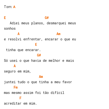
Tom
:
A
E
G#
   Adiei meus planos, desmarquei meus 

A
Am
E
G#
A
Am
Fm
F
acreditar em mim.
