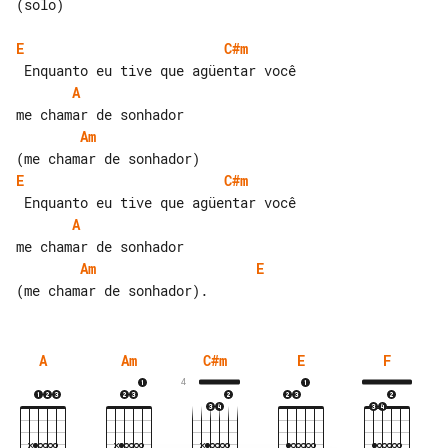
(solo)

E
C#m
A
Am
E
C#m
A
Am
E
A
Am
C#m
E
F
4