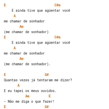
E
C#m
A
Am
E
C#m
A
Am
(me chamar de sonhador).

E
G#
A
Am
E
E
G#