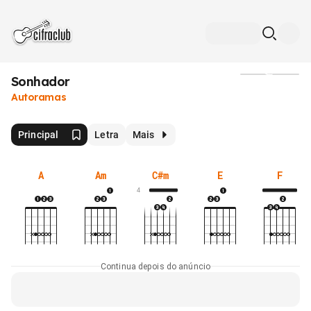
Sonhador
Mídia
Autoramas
Principal
Letra
Mais
A
Am
C#m
E
F
4
Continua depois do anúncio