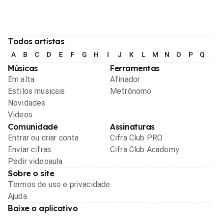
Todos artistas
A
B
C
D
E
F
G
H
I
J
K
L
M
N
O
P
Q
R
Músicas
Ferramentas
Em alta
Afinador
Estilos musicais
Metrônomo
Novidades
Videos
Comunidade
Assinaturas
Entrar ou criar conta
Cifra Club PRO
Enviar cifras
Cifra Club Academy
Pedir videoaula
Sobre o site
Termos de uso e privacidade
Ajuda
Baixe o aplicativo