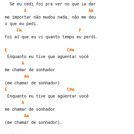
A
Am
me importar não mudou nada, não me deu 

Fm
F
Foi aí que eu vi quanto tempo eu perdi.

E
C#m
A
Am
E
C#m
A
Am
(me chamar de sonhador).
