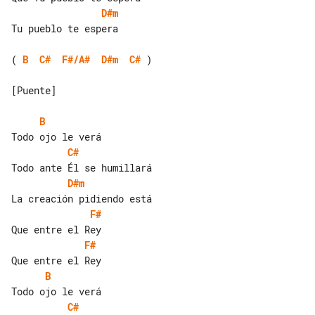
D#m
Tu pueblo te espera

( 
B
C#
F#/A#
D#m
C#
 )

[Puente]

B
C#
D#m
F#
F#
B
C#