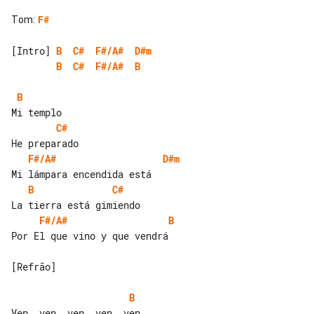
Tom
:
F#
[Intro] 
B
C#
F#/A#
D#m
B
C#
F#/A#
B
B
C#
F#/A#
D#m
B
C#
F#/A#
B
Por El que vino y que vendrá

[Refrão]

B