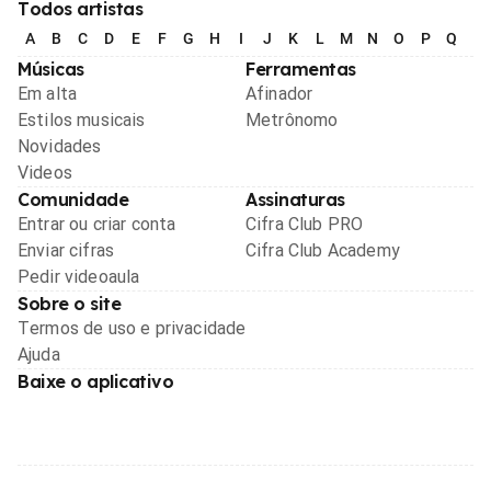
Todos artistas
A
B
C
D
E
F
G
H
I
J
K
L
M
N
O
P
Q
R
Músicas
Ferramentas
Em alta
Afinador
Estilos musicais
Metrônomo
Novidades
Videos
Comunidade
Assinaturas
Entrar ou criar conta
Cifra Club PRO
Enviar cifras
Cifra Club Academy
Pedir videoaula
Sobre o site
Termos de uso e privacidade
Ajuda
Baixe o aplicativo