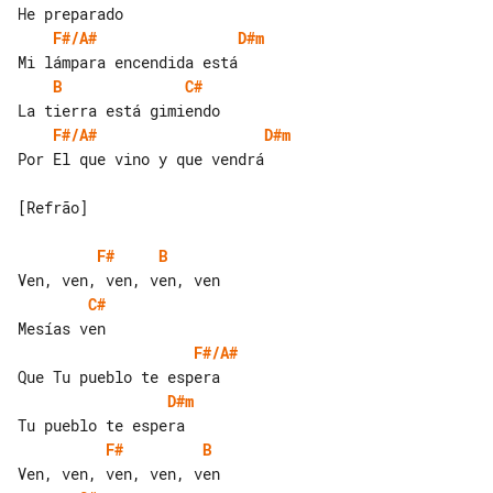
F#/A#
D#m
B
C#
F#/A#
D#m
Por El que vino y que vendrá

[Refrão]

F#
B
C#
F#/A#
D#m
F#
B