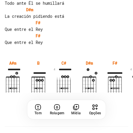
D#m
F#
F#
A#m
B
C#
D#m
F#
4
4
Tom
Rolagem
Mídia
Opções