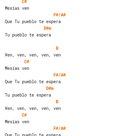
C#
F#/A#
D#m
Tu pueblo te espera

B
C#
F#/A#
D#m
B
C#
F#/A#