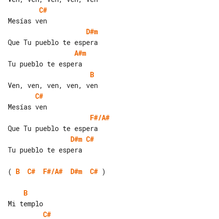
C#
D#m
A#m
B
C#
F#/A#
D#m
C#
Tu pueblo te espera

( 
B
C#
F#/A#
D#m
C#
 )

B
C#