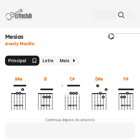
Mesías
Averly Morillo
Principal
Letra
Mais
A#m
B
C#
D#m
F#
4
Continua depois do anúncio