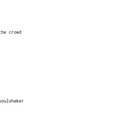
he crowd

oulshaker
