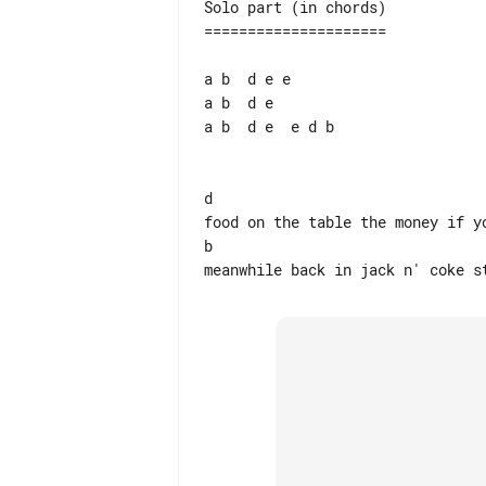
Solo part (in chords)

=====================

a b  d e e

a b  d e

a b  d e  e d b

d                                
food on the table the money if yo
b                                