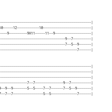
----------------------------------------------| 

10-----12-----------10------------------------| 

----9---------9H11-----11--9------------------| 

---------------------------------9--7---------| 

---------------------------------7--5--9------| 

----------------------------------------------| 

----------------------------------------------| 

----------------------------------------------| 

--------------7--7--------------9--7----------| 

9--9--9-------5--5----7--7------7--5--9-------| 
