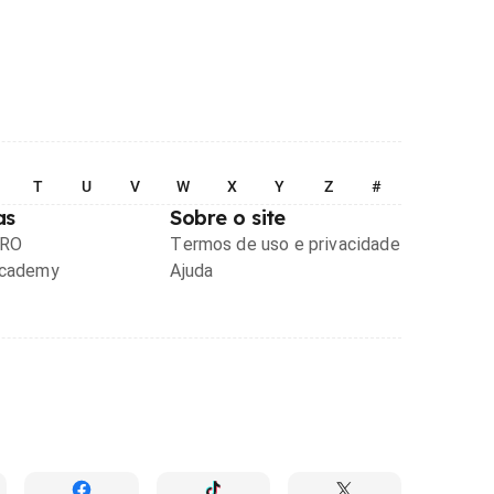
T
U
V
W
X
Y
Z
#
as
Sobre o site
PRO
Termos de uso e privacidade
Academy
Ajuda