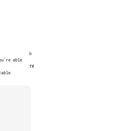
            b

u're able

            f#
