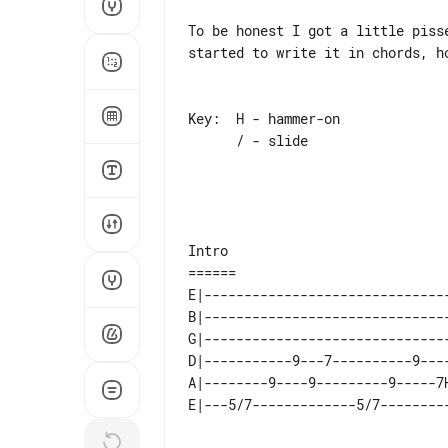
To be honest I got a little piss
started to write it in chords, ho
Key:  H - hammer-on

      / - slide

Intro

E|-------------------------------
B|-------------------------------
G|-------------------------------
D|-----------9---7----------9----
A|--------9----9---------9-----7H