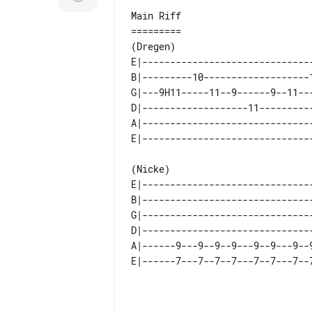
Main Riff

(Dregen)

E|------------------------------
B|---------10-------------------
G|---9H11-----11--9------9--11--
D|-------------------11---------
A|------------------------------
(Nicke)

E|------------------------------
B|------------------------------
G|------------------------------
D|------------------------------
A|------9---9--9--9---9--9---9--