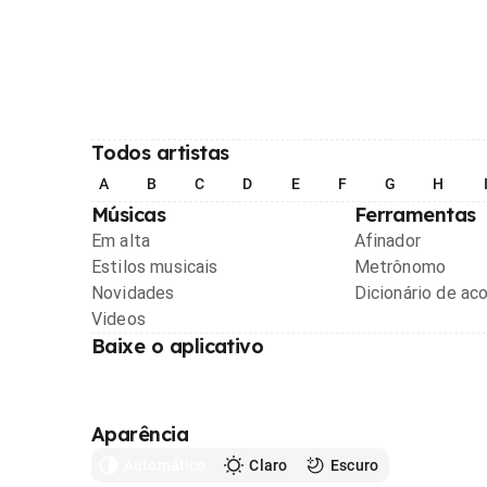
Todos artistas
A
B
C
D
E
F
G
H
Músicas
Ferramentas
Em alta
Afinador
Estilos musicais
Metrônomo
Novidades
Dicionário de ac
Videos
Baixe o aplicativo
Aparência
Automático
Claro
Escuro