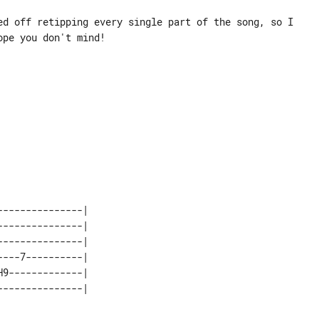
ed off retipping every single part of the song, so I

pe you don't mind!

--------------| 

--------------| 

--------------| 

---7----------| 

9-------------| 
