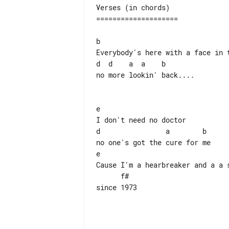
Verses (in chords)

====================

b

Everybody's here with a face in t
d  d    a  a    b

no more lookin' back....

e

I don't need no doctor

d                a        b

no one's got the cure for me

e

Cause I'm a hearbreaker and a a s
      f#

since 1973
