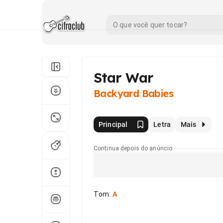
Star War
Backyard Babies
Principal
Letra
Mais
Continua depois do anúncio
Tom
:
A