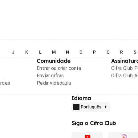
I
J
K
L
M
N
O
P
Q
R
S
Comunidade
Assinatur
Entrar ou criar conta
Cifra Club 
Enviar cifras
Cifra Club 
ordes
Pedir videoaula
Idioma
Português
Siga o Cifra Club