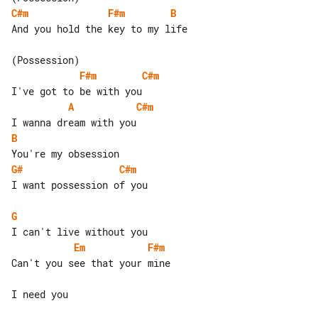
C#m
F#m
B
And you hold the key to my life

F#m
C#m
A
C#m
B
G#
C#m
I want possession of you

G
Em
F#m
Can't you see that your mine

I need you
