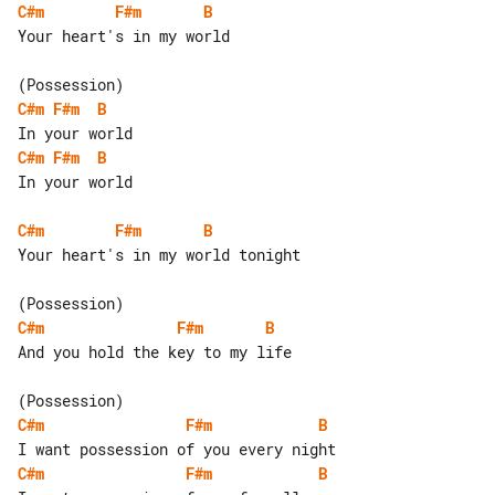
C#m
F#m
B
Your heart's in my world

C#m
F#m
B
C#m
F#m
B
In your world

C#m
F#m
B
Your heart's in my world tonight

C#m
F#m
B
And you hold the key to my life

C#m
F#m
B
C#m
F#m
B