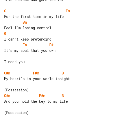
G
Em
Bm
G
Em
F#
It's my soul that you own

I need you

C#m
F#m
B
My heart's in your world tonight

C#m
F#m
B
And you hold the key to my life
