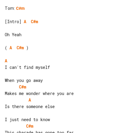
Tom
:
C#m
[Intro] 
A
C#m
Oh Yeah

( 
A
C#m
 )

A
I can't find myself

C#m
A
Is there someone else

C#m
This charade has gone too far
