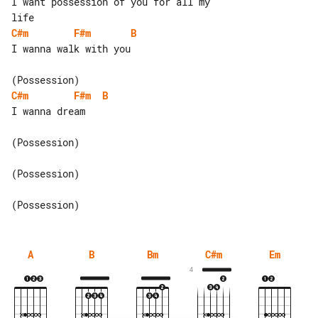
I want possession of you for all my 

C#m
F#m
B
I wanna walk with you

C#m
F#m
B
I wanna dream

(Possession)

(Possession)

A
B
Bm
C#m
Em
4