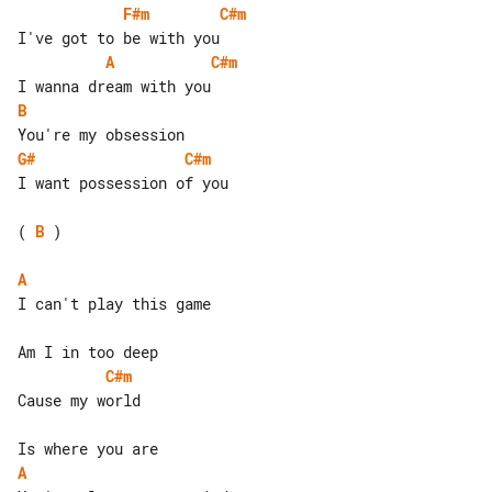
F#m
C#m
A
C#m
B
G#
C#m
I want possession of you

( 
B
 )

A
I can't play this game

C#m
Cause my world

A