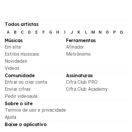
Todos artistas
A
B
C
D
E
F
G
H
I
J
K
L
M
N
O
P
Q
R
Músicas
Ferramentas
Em alta
Afinador
Estilos musicais
Metrônomo
Novidades
Videos
Comunidade
Assinaturas
Entrar ou criar conta
Cifra Club PRO
Enviar cifras
Cifra Club Academy
Pedir videoaula
Sobre o site
Termos de uso e privacidade
Ajuda
Baixe o aplicativo