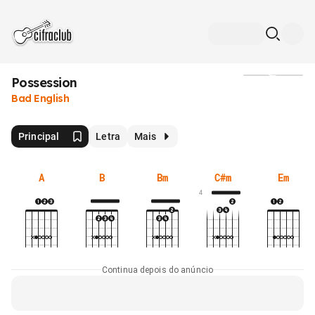
Possession
Mídia
Bad English
Principal
Letra
Mais
A
B
Bm
C#m
Em
4
Continua depois do anúncio