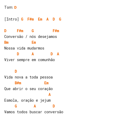
Tom
:
D
[Intro] 
G
F#m
Em
A
D
G
D
F#m
G
F#m
Bm
Em
D
A
D
A
Viver sempre em comunhão

D
B#m
Em
A
G
A
D
Vamos todos buscar conversão
