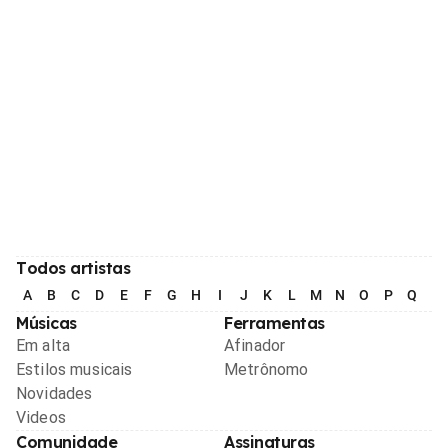
Todos artistas
A
B
C
D
E
F
G
H
I
J
K
L
M
N
O
P
Q
R
Músicas
Ferramentas
Em alta
Afinador
Estilos musicais
Metrônomo
Novidades
Videos
Comunidade
Assinaturas