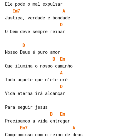
Em7
A
D
O bem deve sempre reinar

D
B
Em
A
D
Vida eterna irá alcançar

B
Em
Em7
A