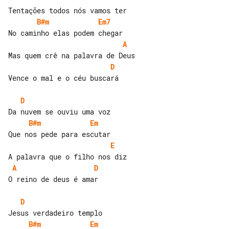
B#m
Em7
A
D
Vence o mal e o céu buscará

D
B#m
Em
E
A
D
O reino de deus é amar

D
B#m
Em