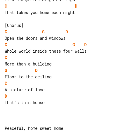
C
D
That takes you home each night

C
G
D
C
G
D
C
G
D
C
D
That's this house

Peaceful, home sweet home
