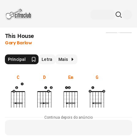
This House
Mídia
Gary Barlow
Principal
Letra
Mais
C
D
Em
G
Continua depois do anúncio