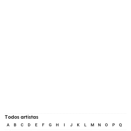
Todos artistas
A
B
C
D
E
F
G
H
I
J
K
L
M
N
O
P
Q
R