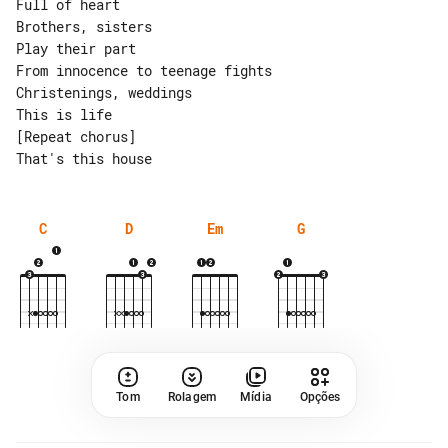
Full of heart

Brothers, sisters

Play their part

From innocence to teenage fights

Christenings, weddings

This is life

[Repeat chorus]

C
D
Em
G
Tom
Rolagem
Mídia
Opções