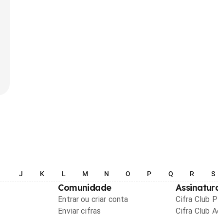
I
J
K
L
M
N
O
P
Q
R
S
Comunidade
Assinatur
Entrar ou criar conta
Cifra Club 
Enviar cifras
Cifra Club 