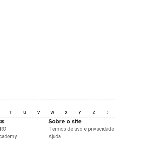
T
U
V
W
X
Y
Z
#
as
Sobre o site
PRO
Termos de uso e privacidade
Academy
Ajuda