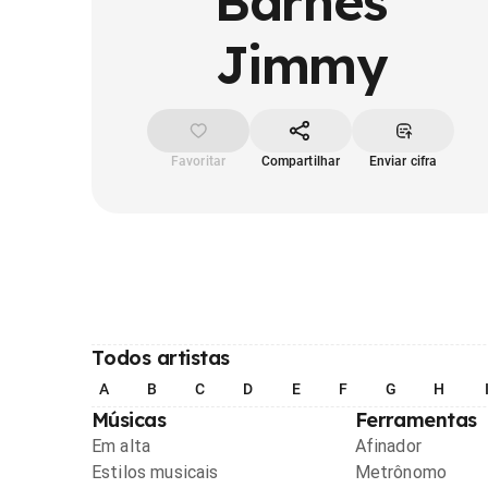
Barnes
Jimmy
Favoritar
Compartilhar
Enviar cifra
Todos artistas
A
B
C
D
E
F
G
H
Músicas
Ferramentas
Em alta
Afinador
Estilos musicais
Metrônomo