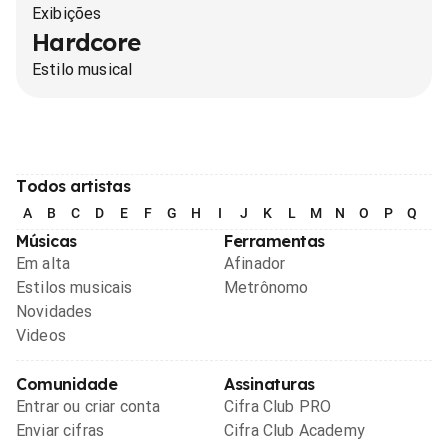
Exibições
Hardcore
Estilo musical
Todos artistas
A
B
C
D
E
F
G
H
I
J
K
L
M
N
O
P
Q
R
Músicas
Ferramentas
Em alta
Afinador
Estilos musicais
Metrônomo
Novidades
Videos
Comunidade
Assinaturas
Entrar ou criar conta
Cifra Club PRO
Enviar cifras
Cifra Club Academy