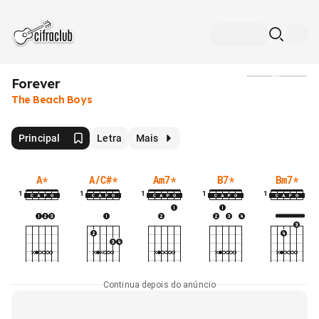
Forever
Mídia
The Beach Boys
Principal
Letra
Mais
A
*
A/C#
*
Am7
*
B7
*
Bm7
*
1
1
1
1
1
Continua depois do anúncio