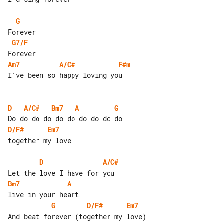
G
G7/F
Am7
A/C#
F#m
I've been so happy loving you

D
A/C#
Bm7
A
G
D/F#
Em7
together my love

D
A/C#
Bm7
A
G
D/F#
Em7