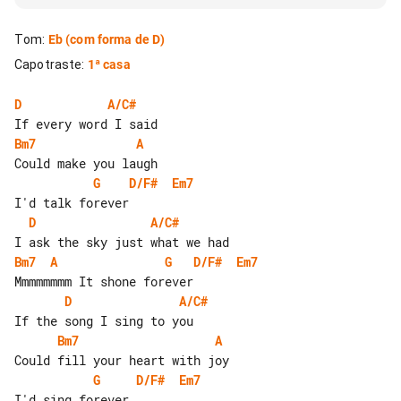
Tom
:
Eb
(com forma de D)
Capotraste
:
1ª casa
D
A/C#
Bm7
A
G
D/F#
Em7
D
A/C#
Bm7
A
G
D/F#
Em7
D
A/C#
Bm7
A
G
D/F#
Em7
I'd sing forever
