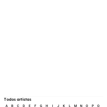
Todos artistas
A
B
C
D
E
F
G
H
I
J
K
L
M
N
O
P
Q
R