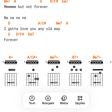
Bm7
A
G
D/F#
Em7
Mmmmmm but not forever

D
A/C#
Bm7
A
G
D/F#
Em7
A
*
A/C#
*
Am7
*
B7
*
Bm7
*
1
1
1
1
1
1
Tom
Rolagem
Mídia
Opções