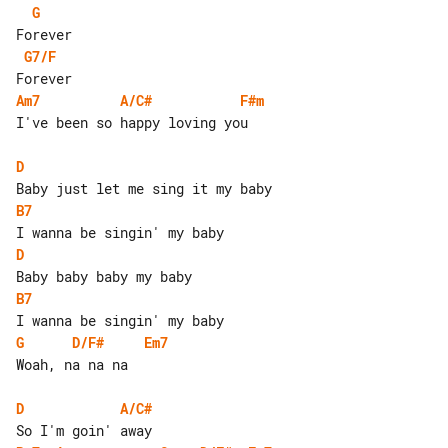
G
G7/F
Am7
A/C#
F#m
I've been so happy loving you

D
B7
D
B7
G
D/F#
Em7
Woah, na na na

D
A/C#