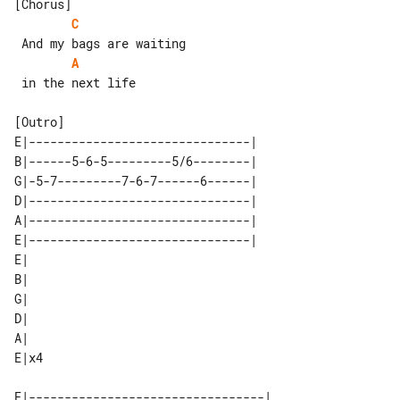
C
A
 in the next life

[Outro]

E|-------------------------------| 

B|------5-6-5---------5/6--------| 

G|-5-7---------7-6-7------6------| 

D|-------------------------------| 

A|-------------------------------| 

E|-------------------------------| 

E|   

B|   

G|   

D|   

A|   

E|---------------------------------| 
