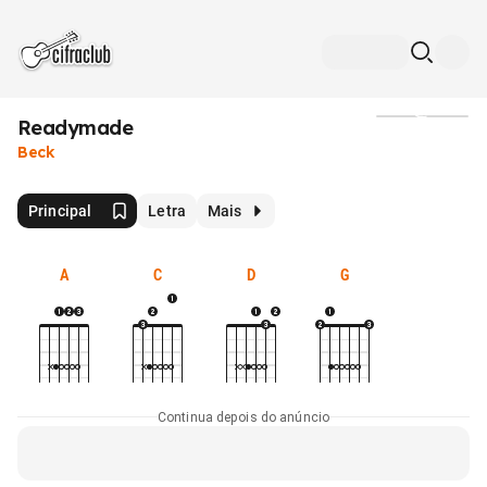
Readymade
Mídia
Beck
Principal
Letra
Mais
A
C
D
G
Continua depois do anúncio