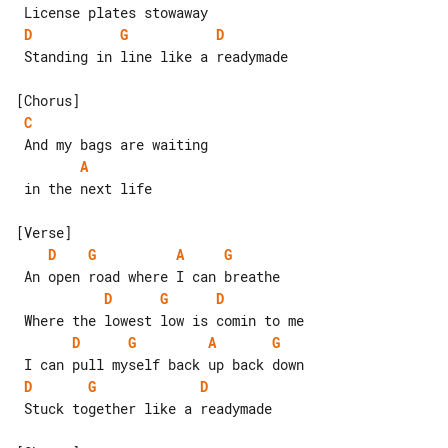
D
G
D
 Standing in line like a readymade

C
A
 in the next life

D
G
A
G
D
G
D
D
G
A
G
D
G
D
 Stuck together like a readymade
