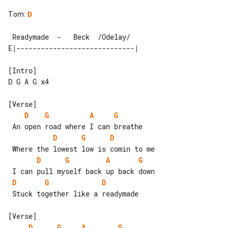
Tom
:
D
 Readymade  -   Beck  /Odelay/

[Intro]

D G A G x4

D
G
A
G
D
G
D
D
G
A
G
D
G
D
 Stuck together like a readymade

D
G
A
G