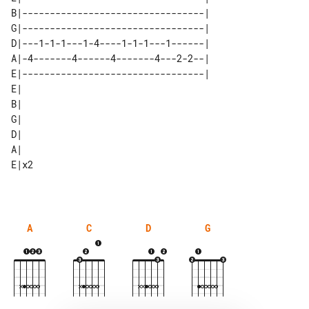
B|---------------------------------| 

G|---------------------------------| 

D|---1-1-1---1-4----1-1-1---1------| 

A|-4-------4------4-------4---2-2--| 

E|---------------------------------| 

E|   

B|   

G|   

D|   

A|   

A
C
D
G