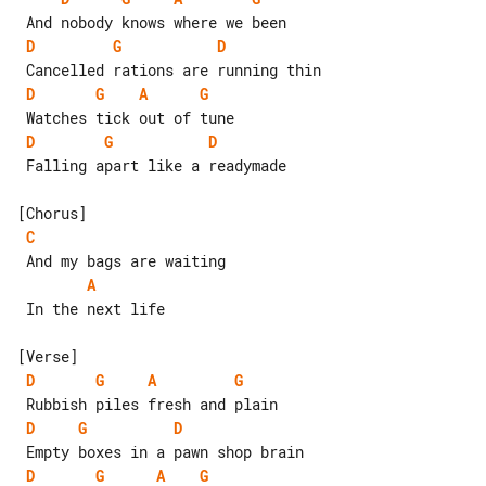
D
G
D
D
G
A
G
D
G
D
 Falling apart like a readymade

C
A
 In the next life

D
G
A
G
D
G
D
D
G
A
G