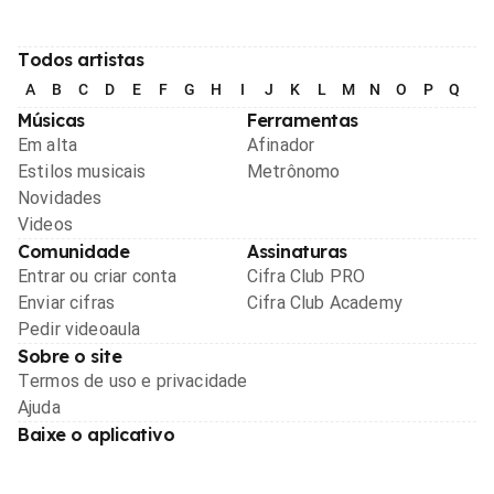
Todos artistas
A
B
C
D
E
F
G
H
I
J
K
L
M
N
O
P
Q
R
Músicas
Ferramentas
Em alta
Afinador
Estilos musicais
Metrônomo
Novidades
Videos
Comunidade
Assinaturas
Entrar ou criar conta
Cifra Club PRO
Enviar cifras
Cifra Club Academy
Pedir videoaula
Sobre o site
Termos de uso e privacidade
Ajuda
Baixe o aplicativo