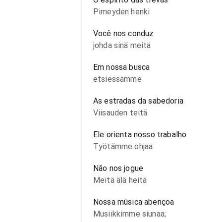
Pimeyden henki
Você nos conduz
johda sinä meitä
Em nossa busca
etsiessämme
As estradas da sabedoria
Viisauden teitä
Ele orienta nosso trabalho
Työtämme ohjaa
Não nos jogue
Meitä älä heitä
Nossa música abençoa
Musiikkimme siunaa;