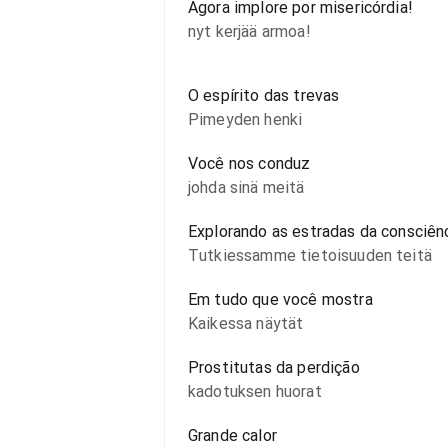
Agora implore por misericórdia!
nyt kerjää armoa!
O espírito das trevas
Pimeyden henki
Você nos conduz
johda sinä meitä
Explorando as estradas da consciên
Tutkiessamme tietoisuuden teitä
Em tudo que você mostra
Kaikessa näytät
Prostitutas da perdição
kadotuksen huorat
Grande calor