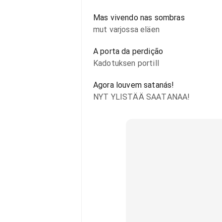
Mas vivendo nas sombras
mut varjossa eläen
A porta da perdição
Kadotuksen portill
Agora louvem satanás!
NYT YLISTÄÄ SAATANAA!