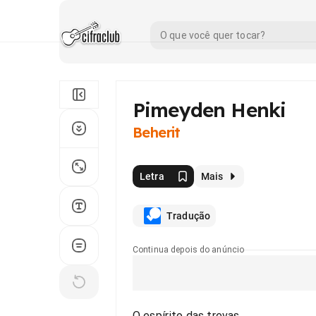
Pimeyden Henki
Beherit
Letra
Mais
Tradução
Continua depois do anúncio
O espírito das trevas