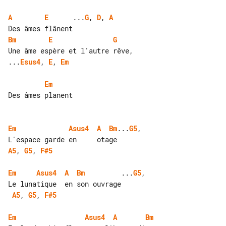
A
E
      ...
G
, 
D
, 
A
Bm
E
G
...
Esus4
, 
E
, 
Em
Em
Des âmes planent

Em
Asus4
A
Bm
...
G5
, 

A5
, 
G5
, 
F#5
Em
Asus4
A
Bm
         ...
G5
,

A5
, 
G5
, 
F#5
Em
Asus4
A
Bm