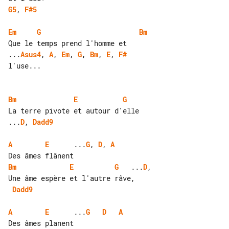
G5
, 
F#5
Em
G
Bm
...
Asus4
, 
A
, 
Em
, 
G
, 
Bm
, 
E
, 
F#
l'use...

Bm
E
G
...
D
, 
Dadd9
A
E
      ...
G
, 
D
, 
A
Bm
E
G
   ...
D
,

Dadd9
A
E
      ...
G
D
A