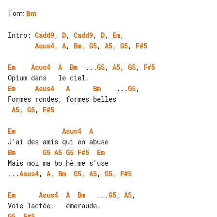
Tom
:
Bm
Intro: 
Cadd9
, 
D
, 
Cadd9
, 
D
, 
Em
Asus4
, 
A
, 
Bm
, 
G5
, 
A5
, 
G5
, 
F#5
Em
Asus4
A
Bm
  ...
G5
, 
A5
, 
G5
, 
F#5
Em
Asus4
A
Bm
    ...
G5
,

A5
, 
G5
, 
F#5
Em
Asus4
A
Bm
G5
A5
G5
F#5
Em
...
Asus4
, 
A
, 
Bm
G5
, 
A5
, 
G5
, 
F#5
Em
Asus4
A
Bm
   ...
G5
, 
A5
, 

G5
, 
F#5