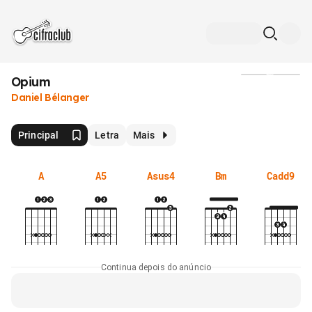
Opium
Mídia
Daniel Bélanger
Principal
Letra
Mais
A
A5
Asus4
Bm
Cadd9
Continua depois do anúncio