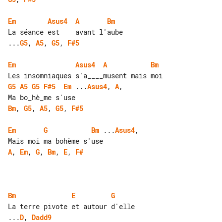
Em
Asus4
A
Bm
...
G5
, 
A5
, 
G5
, 
F#5
Em
Asus4
A
Bm
G5
A5
G5
F#5
Em
 ...
Asus4
, 
A
, 

Bm
, 
G5
, 
A5
, 
G5
, 
F#5
Em
G
Bm
 ...
Asus4
, 

A
, 
Em
, 
G
, 
Bm
, 
E
, 
F#
Bm
E
G
...
D
, 
Dadd9