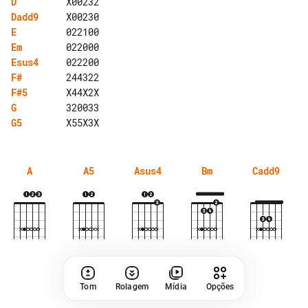
D
Dadd9
E
Em
Esus4
F#
F#5
G
G5
A
A5
Asus4
Bm
Cadd9
Tom
Rolagem
Mídia
Opções