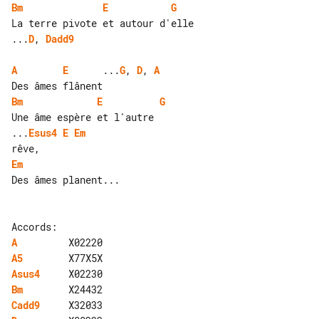
Bm
E
G
...
D
, 
Dadd9
A
E
      ...
G
, 
D
, 
A
Bm
E
G
...
Esus4
E
Em
Em
Des âmes planent...

A
A5
Asus4
Bm
Cadd9