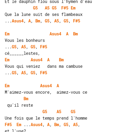
G5
A5
G5
F#5
Em
...
Asus4
, 
A
, 
Bm
, 
G5
, 
A5
, 
G5
, 
F#5
Em
Asus4
A
Bm
...
G5
, 
A5
, 
G5
, 
F#5
Em
Asus4
A
Bm
...
G5
, 
A5
, 
G5
, 
F#5
Em
Asus4
A
Bm
G5
A5
G5
F#5
Em
 ...
Asus4
, 
A
, 
Bm
, 
G5
, 
A5
, 
