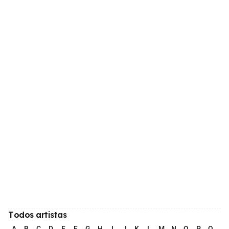
Todos artistas
A
B
C
D
E
F
G
H
I
J
K
L
M
N
O
P
Q
R