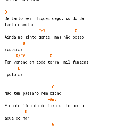
D
De tanto ver, fiquei cego; surdo de 

Em7
G
D
D/F#
G
D
 pelo ar

G
F#m7
D
G