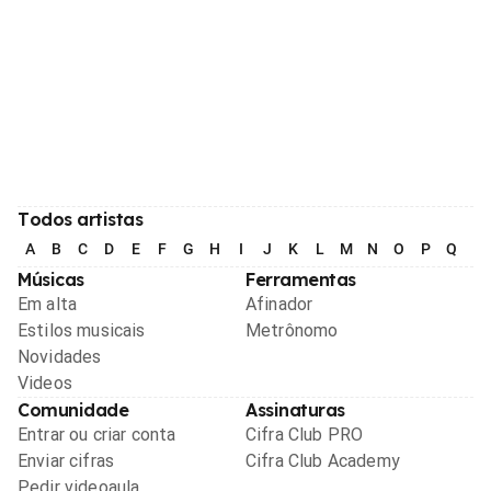
Todos artistas
A
B
C
D
E
F
G
H
I
J
K
L
M
N
O
P
Q
R
Músicas
Ferramentas
Em alta
Afinador
Estilos musicais
Metrônomo
Novidades
Videos
Comunidade
Assinaturas
Entrar ou criar conta
Cifra Club PRO
Enviar cifras
Cifra Club Academy
Pedir videoaula