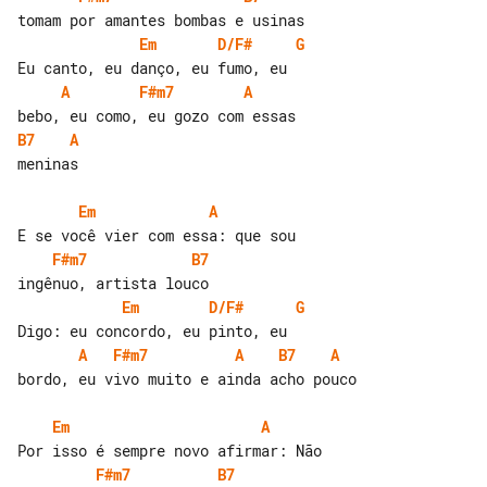
Em
D/F#
G
A
F#m7
A
B7
A
meninas

Em
A
F#m7
B7
Em
D/F#
G
A
F#m7
A
B7
A
bordo, eu vivo muito e ainda acho pouco

Em
A
F#m7
B7