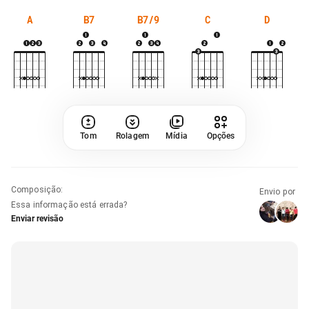
A
B7
B7/9
C
D
Tom
Rolagem
Mídia
Opções
Composição
:
Envio por
Essa informação está errada?
Enviar revisão