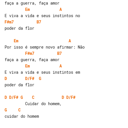
Em
A
F#m7
B7
poder da flor

Em
A
F#m7
B7
Em
A
D
D/F#
G
poder da flor

D
D/F#
G
C
D
D/F#
G
C