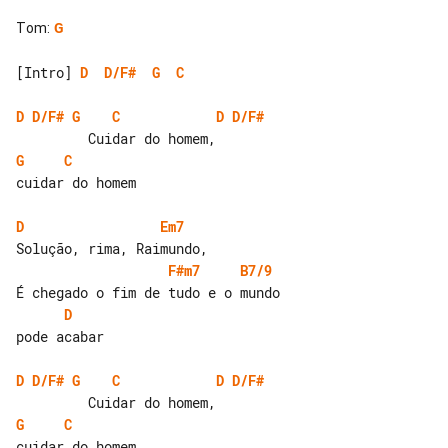
Tom
:
G
[Intro] 
D
D/F#
G
C
D
D/F#
G
C
D
D/F#
G
C
cuidar do homem

D
Em7
F#m7
B7/9
D
pode acabar

D
D/F#
G
C
D
D/F#
G
C
cuidar do homem
