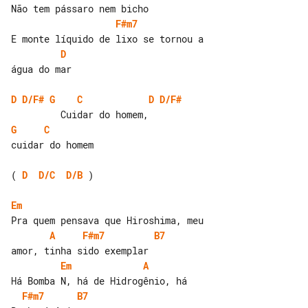
F#m7
D
água do mar

D
D/F#
G
C
D
D/F#
G
C
cuidar do homem

( 
D
D/C
D/B
 )

Em
A
F#m7
B7
Em
A
F#m7
B7