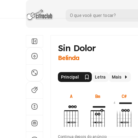
Sin Dolor
Belinda
Principal
Letra
Mais
A
Bm
C#
4
Continua depois do anúncio