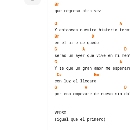
Bm
que regresa otra vez

G
A
Bm
D
G
A
D
G
A
C#
Bm
G
A
D
por eso empezare de nuevo sin dol
VERSO

(igual que el primero)
