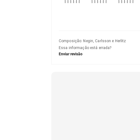
Composição
:
Negin, Carlsson e Herlitz
Essa informação está errada?
Enviar revisão