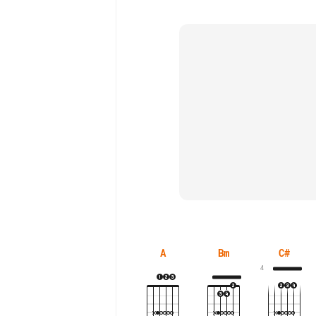
A
Bm
C#
4