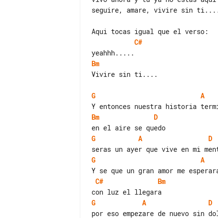
seguire, amare, vivire sin ti....
C#
Bm
Vivire sin ti....

G
A
Bm
D
G
A
D
G
A
C#
Bm
G
A
D