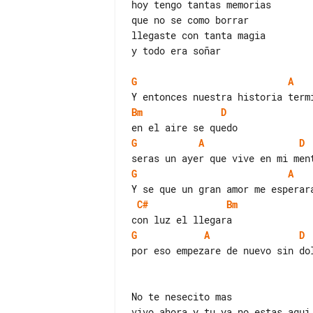
hoy tengo tantas memorias

que no se como borrar

llegaste con tanta magia

y todo era soñar

G
A
Bm
D
G
A
D
G
A
C#
Bm
G
A
D
por eso empezare de nuevo sin dol
No te nesecito mas

vivo ahora y tu ya no estas aqui
