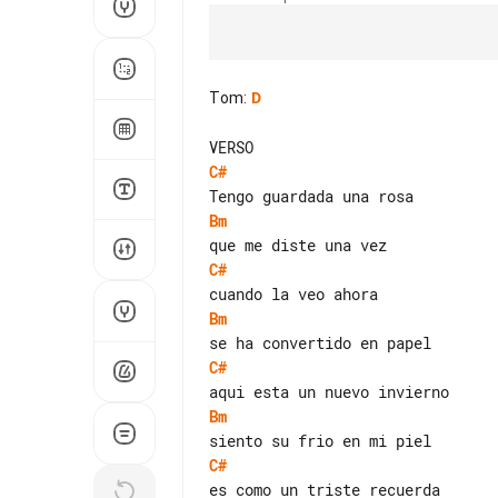
Tom
:
D
C#
Bm
C#
Bm
C#
Bm
C#