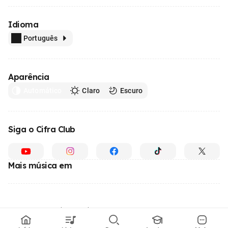
Idioma
Português
Aparência
Automático
Claro
Escuro
Siga o Cifra Club
Mais música em
Feito com
em todo o Brasil
© 1996 - 2026, o maior site de ensino de música do Brasil