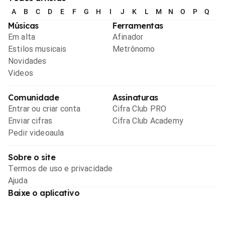
A
B
C
D
E
F
G
H
I
J
K
L
M
N
O
P
Q
R
Músicas
Ferramentas
Em alta
Afinador
Estilos musicais
Metrônomo
Novidades
Videos
Comunidade
Assinaturas
Entrar ou criar conta
Cifra Club PRO
Enviar cifras
Cifra Club Academy
Pedir videoaula
Sobre o site
Termos de uso e privacidade
Ajuda
Baixe o aplicativo