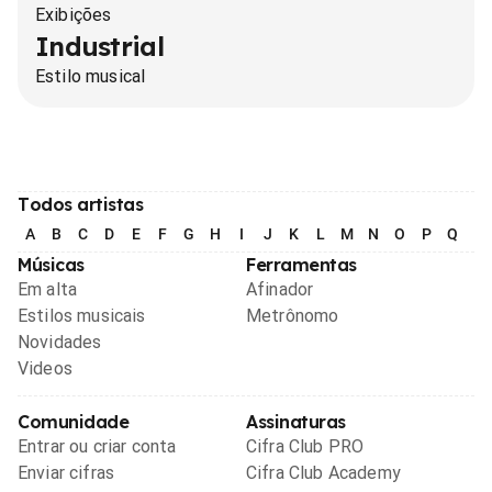
Exibições
Industrial
Estilo musical
Todos artistas
A
B
C
D
E
F
G
H
I
J
K
L
M
N
O
P
Q
R
Músicas
Ferramentas
Em alta
Afinador
Estilos musicais
Metrônomo
Novidades
Videos
Comunidade
Assinaturas
Entrar ou criar conta
Cifra Club PRO
Enviar cifras
Cifra Club Academy