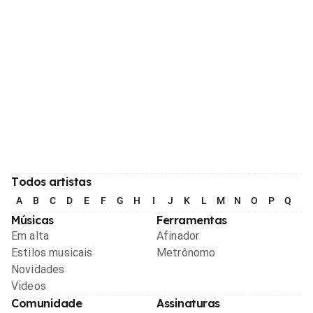
Todos artistas
A
B
C
D
E
F
G
H
I
J
K
L
M
N
O
P
Q
R
Músicas
Ferramentas
Em alta
Afinador
Estilos musicais
Metrônomo
Novidades
Videos
Comunidade
Assinaturas