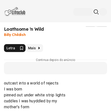
Loathsome 'n Wild
Mídia
Billy Childish
Letra
Mais
Continua depois do anúncio
outcast into a world of rejects
I was born
pinned out under white strip lights
cuddles I was huyddled by my
mother's form