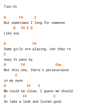
Tom
:
Db
B
F#
E
B
F#
E
B
Like you

B
F#
E
B
F#
Ebm
E
B
F#
E
B
F#
E
So take a look and listen good
