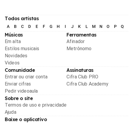
Todos artistas
A
B
C
D
E
F
G
H
I
J
K
L
M
N
O
P
Q
R
Músicas
Ferramentas
Em alta
Afinador
Estilos musicais
Metrônomo
Novidades
Videos
Comunidade
Assinaturas
Entrar ou criar conta
Cifra Club PRO
Enviar cifras
Cifra Club Academy
Pedir videoaula
Sobre o site
Termos de uso e privacidade
Ajuda
Baixe o aplicativo