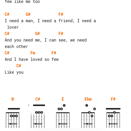
few like me too

C#
G#
F#
I need a man, I need a friend, I need a

C#
G#
F#
And you need me, I can see, we need 

C#
Fm
F#
C#
Like you

B
C#
E
Ebm
F#
4