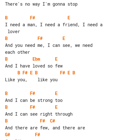
There's no way I'm gonna stop

B
F#
E
I need a man, I need a friend, I need a

B
F#
E
And you need me, I can see, we need 

B
Ebm
E
B
F#
E
B
F#
E
B
Like you,    like you

B
F#
E
B
F#
E
B
F#
C#
G#
F#