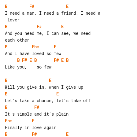
B
F#
E
I need a man, I need a friend, I need a

B
F#
E
And you need me, I can see, we need 

B
Ebm
E
B
F#
E
B
F#
E
B
Like you,    so few

B
E
B
E
B
F#
Ebm
E
B
F#
E