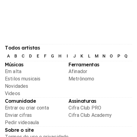
Todos artistas
A
B
C
D
E
F
G
H
I
J
K
L
M
N
O
P
Q
R
Músicas
Ferramentas
Em alta
Afinador
Estilos musicais
Metrônomo
Novidades
Videos
Comunidade
Assinaturas
Entrar ou criar conta
Cifra Club PRO
Enviar cifras
Cifra Club Academy
Pedir videoaula
Sobre o site
Termos de uso e privacidade