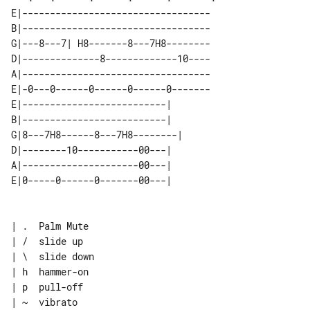
E|----------------------------------

B|----------------------------------

G|---8---7| H8-------8---7H8--------

D|--------------8-------------10----

A|----------------------------------

E|-0---0------0------0------0-------

E|--------------------------|   

B|--------------------------|   

G|8---7H8------8---7H8--------| 

D|--------10-----------00---|   

A|---------------------00---|   

| .  Palm Mute

| /  slide up

| \  slide down

| h  hammer-on

| p  pull-off

| ~  vibrato
