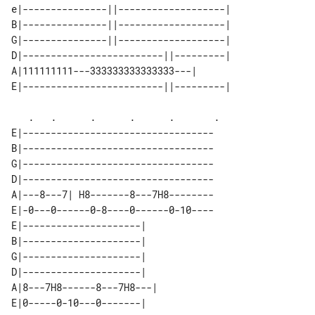
e|---------------||-------------------| 

B|---------------||-------------------| 

G|---------------||-------------------| 

D|-------------------------||---------| 

A|111111111---333333333333333---|       

   .   .      .      .      .       .

E|----------------------------------

B|----------------------------------

G|----------------------------------

D|----------------------------------

A|---8---7| H8-------8---7H8--------

E|-0---0------0-8----0------0-10----

E|---------------------|   

B|---------------------|   

G|---------------------|   

D|---------------------|   

A|8---7H8------8---7H8---| 
