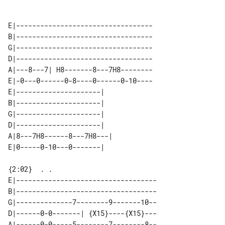
E|----------------------------------

B|----------------------------------

G|----------------------------------

D|----------------------------------

A|---8---7| H8-------8---7H8--------

E|-0---0------0-8----0------0-10----

E|---------------------|   

B|---------------------|   

G|---------------------|   

D|---------------------|   

A|8---7H8------8---7H8---| 

{2:02}  . .

E|-----------------------------------

B|-----------------------------------

G|--------------7--------9-------10--

D|------0-0-------| {X15}----{X15}---

A|------0-0-----5--------7--------8--
