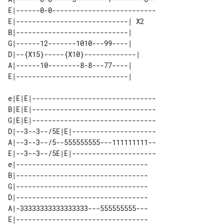
E|------0-0--------------------------

E|----------------------------| X2 

B|----------------------------|    

G|------12-------1010---99----|    

D|--{X15}-----{X10}-------------|  

A|------10--------8-8---77----|    

e|E|E|-------------------------------

B|E|E|-------------------------------

G|E|E|-------------------------------

D|--3--3--/5E|E|---------------------

A|--3--3--/5--555555555---111111111--

E|--3--3--/5E|E|---------------------

e|---------------------------------

B|---------------------------------

G|---------------------------------

D|---------------------------------

A|-33333333333333333---555555555---

E|---------------------------------
