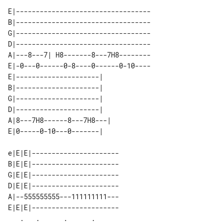
E|----------------------------------

B|----------------------------------

G|----------------------------------

D|----------------------------------

A|---8---7| H8-------8---7H8--------

E|-0---0------0-8----0------0-10----

E|---------------------|   

B|---------------------|   

G|---------------------|   

D|---------------------|   

A|8---7H8------8---7H8---| 

e|E|E|----------------------

B|E|E|----------------------

G|E|E|----------------------

D|E|E|----------------------

A|--555555555---111111111---

E|E|E|----------------------

   .   .      .      .      
