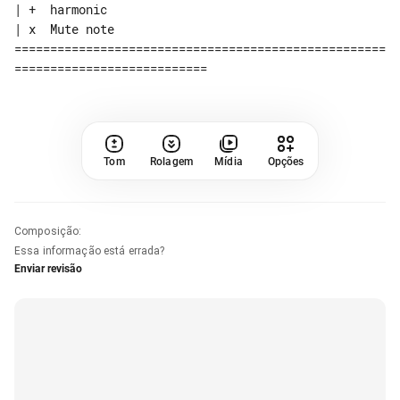
| +  harmonic

| x  Mute note

====================================================
Tom
Rolagem
Mídia
Opções
Composição
:
Essa informação está errada?
Enviar revisão