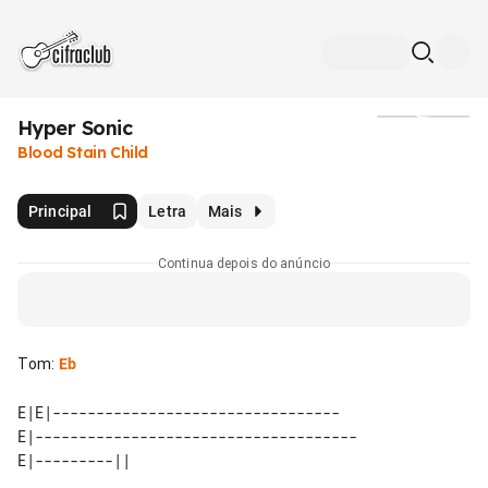
Hyper Sonic
Mídia
Blood Stain Child
Principal
Letra
Mais
Continua depois do anúncio
Tom
:
Eb
E|E|---------------------------------

E|-------------------------------------
