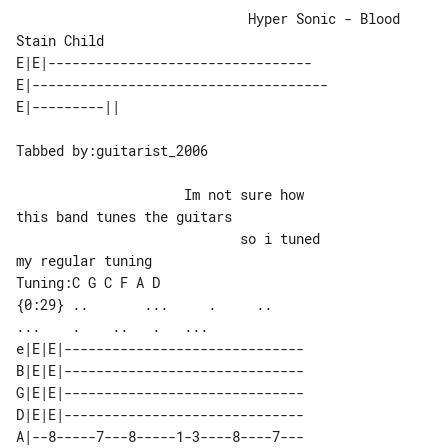
                             Hyper Sonic - Blood 
Stain Child

E|E|---------------------------------

E|-------------------------------------

Tabbed by:guitarist_2006

                     Im not sure how 

this band tunes the guitars

                            so i tuned 

my regular tuning

Tuning:C G C F A D

{0:29} ..       ...     .     ..       

e|E|E|------------------------------

B|E|E|------------------------------

G|E|E|------------------------------

D|E|E|------------------------------

A|--8-----7---8-----1-3----8----7---
