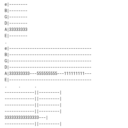
e|--------

B|--------

G|--------

D|--------

A|33333333

E|--------

.       

e|------------------------------------

B|------------------------------------

G|------------------------------------

D|------------------------------------

A|333333333---555555555---111111111---

E|------------------------------------

.     .      .                      

-------------||---------| 

-------------||---------| 

-------------||---------| 

-------------||---------| 

333333333333333---|       

-------------||---------| 
