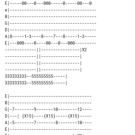
E|-----00---0---000-----0-----00---0

e|------------------------------------

B|------------------------------------

G|------------------------------------

D|------------------------------------

A|8-----1-3----8----7---8-----1-3-----

E|---000----0----00---0---000---------

-------------||----------------|X2 

-------------||----------------|   

-------------||----------------|   

-------------||----------------|   

333333333--555555555-----|         

E|----------------------------------

B|----------------------------------

G|-7--------9-------10--------12----

D|---| {X15}----{X15}-----{X15}-----

A|-5--------7--------8--------10----

E|----------------------------------
