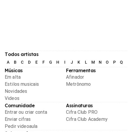
Todos artistas
A
B
C
D
E
F
G
H
I
J
K
L
M
N
O
P
Q
R
Músicas
Ferramentas
Em alta
Afinador
Estilos musicais
Metrônomo
Novidades
Videos
Comunidade
Assinaturas
Entrar ou criar conta
Cifra Club PRO
Enviar cifras
Cifra Club Academy
Pedir videoaula