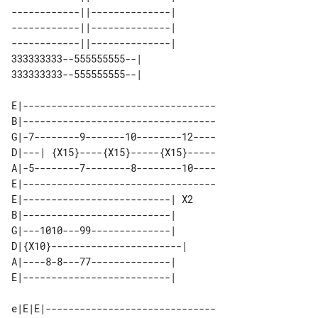
------------||--------------| 

------------||--------------| 

------------||--------------| 

333333333--555555555--|       

E|----------------------------------

B|----------------------------------

G|-7--------9-------10--------12----

D|---| {X15}----{X15}-----{X15}-----

A|-5--------7--------8--------10----

E|----------------------------------

E|--------------------------| X2 

B|--------------------------|    

G|---1010---99--------------|    

D|{X10}-----------------------|  

A|----8-8---77--------------|    

e|E|E|------------------------------
