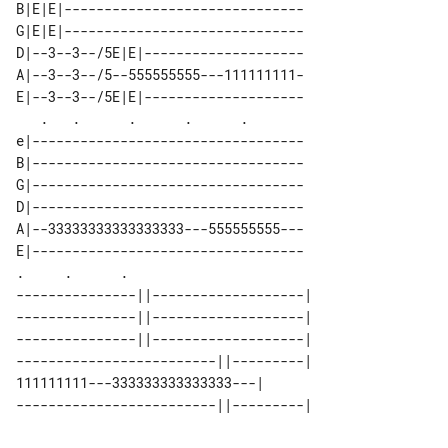
B|E|E|------------------------------

G|E|E|------------------------------

D|--3--3--/5E|E|--------------------

A|--3--3--/5--555555555---111111111-

E|--3--3--/5E|E|--------------------

   .   .      .      .      .       

e|----------------------------------

B|----------------------------------

G|----------------------------------

D|----------------------------------

A|--33333333333333333---555555555---

E|----------------------------------

.     .      .                    

---------------||-------------------| 

---------------||-------------------| 

---------------||-------------------| 

-------------------------||---------| 

111111111---333333333333333---|       

-------------------------||---------| 
