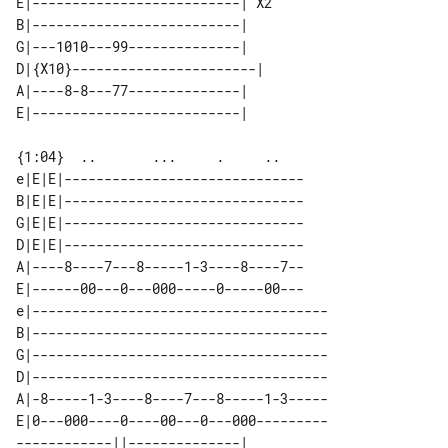
E|--------------------------| X2 

B|--------------------------|    

G|---1010---99--------------|    

D|{X10}-----------------------|  

A|----8-8---77--------------|    

{1:04}  ..       ...     .     ..    

e|E|E|------------------------------

B|E|E|------------------------------

G|E|E|------------------------------

D|E|E|------------------------------

A|----8----7---8-----1-3----8----7--

E|------00---0---000-----0-----00---

e|-------------------------------------

B|-------------------------------------

G|-------------------------------------

D|-------------------------------------

A|-8-----1-3----8----7---8-----1-3-----

E|0---000----0----00---0---000---------

------------||--------------| 
