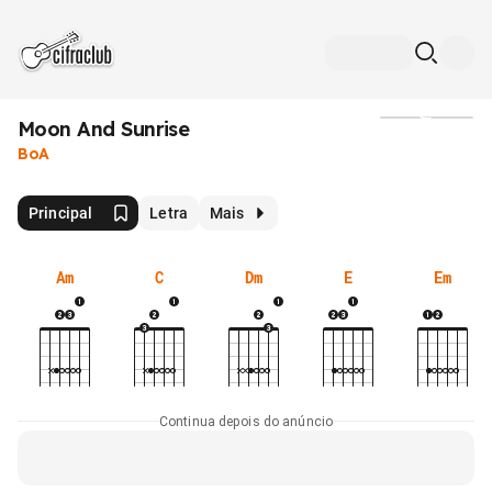
Moon And Sunrise
Mídia
BoA
Principal
Letra
Mais
Am
C
Dm
E
Em
Continua depois do anúncio