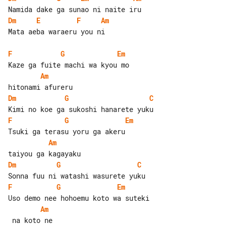
Dm
E
F
Am
Mata aeba waraeru you ni

F
G
Em
Am
Dm
G
C
F
G
Em
Am
Dm
G
C
F
G
Em
Am