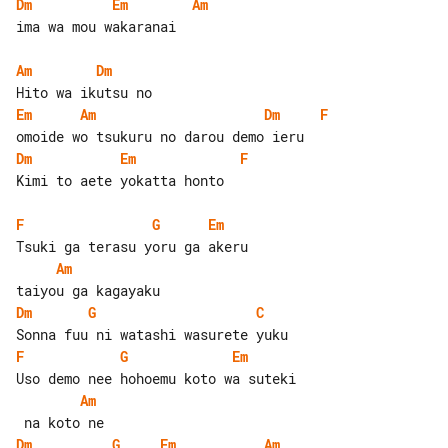
Dm
Em
Am
ima wa mou wakaranai

Am
Dm
Em
Am
Dm
F
Dm
Em
F
Kimi to aete yokatta honto

F
G
Em
Am
Dm
G
C
F
G
Em
Am
Dm
G
Em
Am