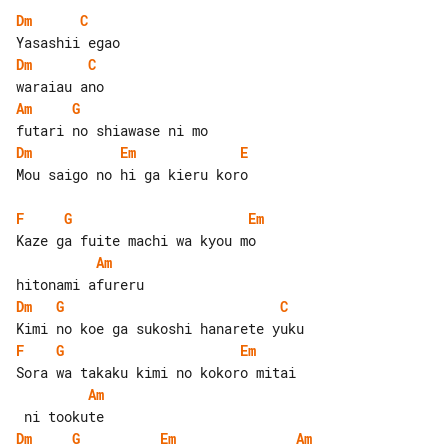
Dm
C
Dm
C
Am
G
Dm
Em
E
Mou saigo no hi ga kieru koro

F
G
Em
Am
Dm
G
C
F
G
Em
Am
Dm
G
Em
Am