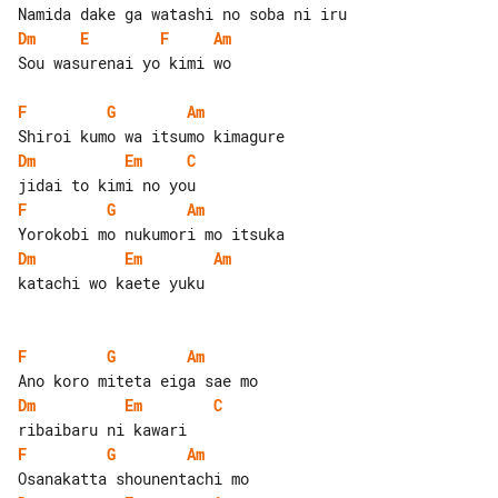
Dm
E
F
Am
Sou wasurenai yo kimi wo

F
G
Am
Dm
Em
C
F
G
Am
Dm
Em
Am
katachi wo kaete yuku

F
G
Am
Dm
Em
C
F
G
Am