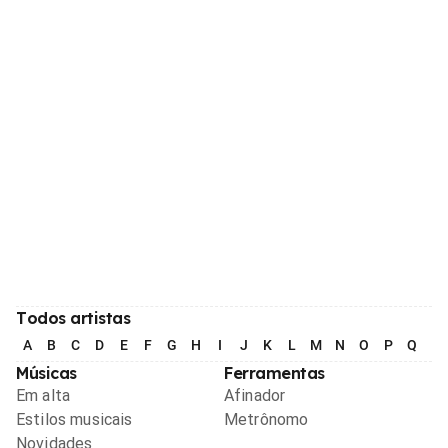
Todos artistas
A
B
C
D
E
F
G
H
I
J
K
L
M
N
O
P
Q
R
Músicas
Ferramentas
Em alta
Afinador
Estilos musicais
Metrônomo
Novidades